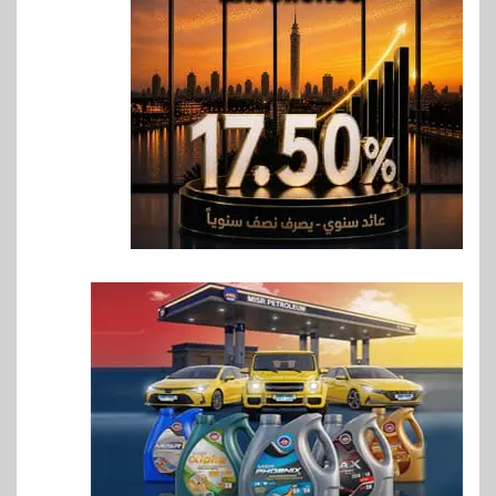
بنك QNB مصر يعزز جاهزية
المشروعات الصغيرة والمتوسطة
للنمو والتوسع
7
اخبار
فيكسد مصر و”حلول” تتشاركان
في تطوير أول منصة للسياحة
الصحية في مصر والشرق الأوسط
وأفريقيا Tour4Cure
8
سوق وصلة
هواوي: هاتف nova 15
Max بطارية ضخمة وتصميم متين
جهازًا مثاليًا للشباب
9
اقتصاد
إي اف چي فاينانس تستعرض
خطط نمو «بلد» لتعزيز حضورها