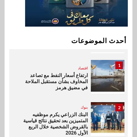
في سوق تحويلات المصريين
بالخارج
10
اخبار
بيان توضيحي صادر عن شركة
أحدث الموضوعات
ناتجاس
1
اقتصاد
ارتفاع أسعار النفط مع تصاعد
المخاوف بشأن مستقبل الملاحة
في مضيق هرمز
2
بنوك
البنك الزراعي يكرم موظفيه
المتميزين بعد تحقيق نتائج قياسية
بالقروض الشخصية خلال الربع
الأول 2026