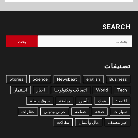
SEARCH
البحث
عن:
تصنيفات
Stories
Science
Newsbeat
english
Business
Tech
World
اتصالات وتكنولوجيا
اخبار
استثمار
اقتصاد
بنوك
تأمين
رياضة
سوق وصلة
سيارات
صحة
صناعة
عربي ودولي
عقارات
غير مصنف
مال وأعمال
مقالات