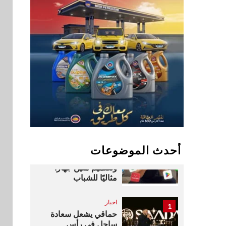
جاهزية المشروعات
الصغيرة والمتوسطة
للنمو والتوسع
اخبار
فيكسد مصر و”حلول”
9
تتشاركان في تطوير
أول منصة للسياحة
الصحية في مصر
والشرق الأوسط
وأفريقيا Tour4Cure
سوق وصلة
10
هواوي: هاتف nova 15
أحدث الموضوعات
Max بطارية ضخمة
وتصميم متين جهازًا
مثاليًا للشباب
اخبار
1
حماقي يشعل سعادة
ساحل في رأس