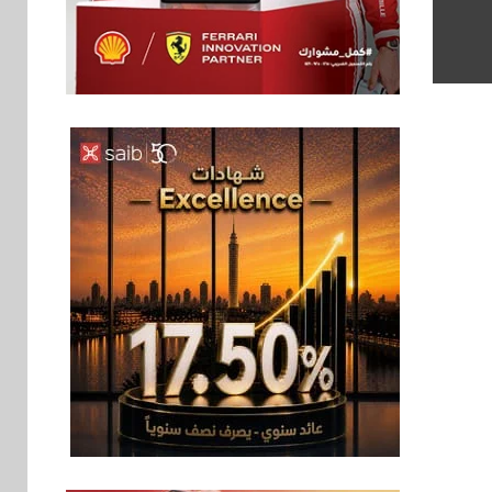
اخبار
6
غرفة القاهرة تنظم
ندوة إلكترونية لدعم
الصادرات وتحقيق
مستهدفات رؤية مصر
2030
بنوك
7
بنك مصر يشارك في
فعالية اليوم العالمي
للشباب ويقدم العديد
من العروض المجانية
بنوك
8
بنك QNB مصر يعزز