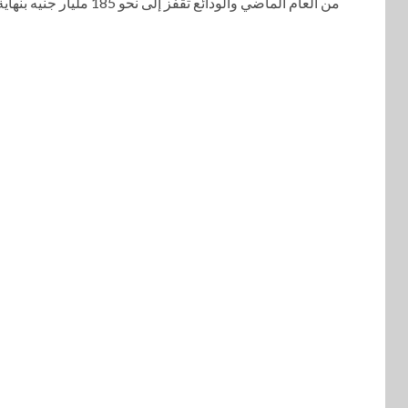
من العام الماضي والودائع تقفز إلى نحو 185 مليار جنيه بنهاية...