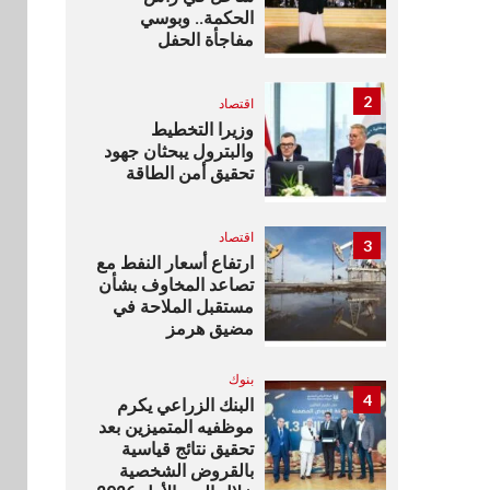
الحكمة.. وبوسي
مفاجأة الحفل
2
اقتصاد
وزيرا التخطيط
والبترول يبحثان جهود
تحقيق أمن الطاقة
اقتصاد
3
ارتفاع أسعار النفط مع
تصاعد المخاوف بشأن
مستقبل الملاحة في
مضيق هرمز
بنوك
4
البنك الزراعي يكرم
موظفيه المتميزين بعد
تحقيق نتائج قياسية
بالقروض الشخصية