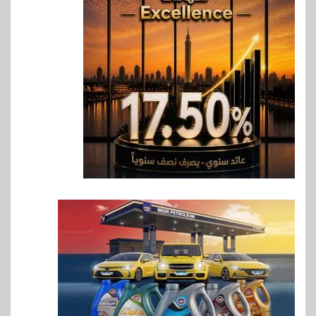
6
اخبار
غرفة القاهرة تنظم ندوة إلكترونية
لدعم الصادرات وتحقيق
مستهدفات رؤية مصر 2030
7
بنوك
بنك مصر يشارك في فعالية اليوم
العالمي للشباب ويقدم العديد من
العروض المجانية
8
بنوك
بنك QNB مصر يعزز جاهزية
المشروعات الصغيرة والمتوسطة
للنمو والتوسع
9
اخبار
فيكسد مصر و”حلول” تتشاركان