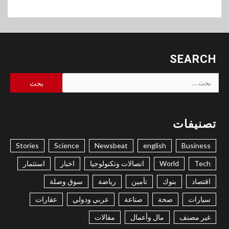
SEARCH
البحث
عن:
تصنيفات
Stories
Science
Newsbeat
english
Business
Tech
World
اتصالات وتكنولوجيا
اخبار
استثمار
اقتصاد
بنوك
تأمين
رياضة
سوق وصلة
سيارات
صحة
صناعة
عربي ودولي
عقارات
غير مصنف
مال وأعمال
مقالات