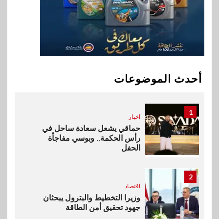
في تطوير أول منصة للسياحة
الصحية في مصر والشرق الأوسط
وأفريقيا Tour4Cure
10
سوق وصلة
هواوي: هاتف nova 15
Max بطارية ضخمة وتصميم متين
أحدث الموضوعات
جهازًا مثاليًا للشباب
1
اخبار
حماقي يشعل سعادة ساحل في
رأس الحكمة.. وبوسي مفاجأة
الحفل
2
اقتصاد
وزيرا التخطيط والبترول يبحثان
جهود تحقيق أمن الطاقة