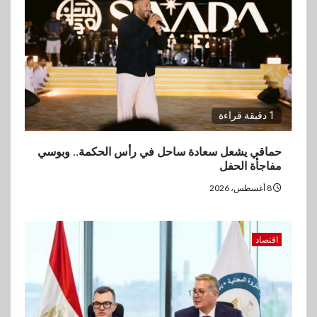
3
اقتصاد
ارتفاع أسعار النفط مع تصاعد
المخاوف بشأن مستقبل الملاحة
في مضيق هرمز
1 دقيقة قراءة
4
بنوك
البنك الزراعي يكرم موظفيه
حماقي يشعل سعادة ساحل في رأس الحكمة.. وبوسي
المتميزين بعد تحقيق نتائج قياسية
مفاجأة الحفل
بالقروض الشخصية خلال الربع
الأول 2026
8 أغسطس، 2026
5
بنوك
اقتصاد
إنتيسا سان باولو تحقق 5.6 مليار
يورو صافي ربح في النصف الأول
2026