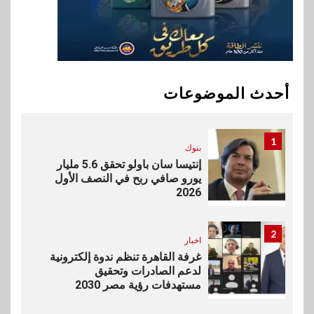
بسعة 8100 مللي أمبير
10
بنوك
تأمين
نكست وكاف للتأمين يطلقان
تحالفًا استراتيجيًا لتقديم حلول
أحدث الموضوعات
تأمينية متكاملة لعملاء البنك
1
بنوك
إنتيسا سان باولو تحقق 5.6 مليار
يورو صافي ربح في النصف الأول
2026
2
اخبار
غرفة القاهرة تنظم ندوة إلكترونية
لدعم الصادرات وتحقيق
مستهدفات رؤية مصر 2030