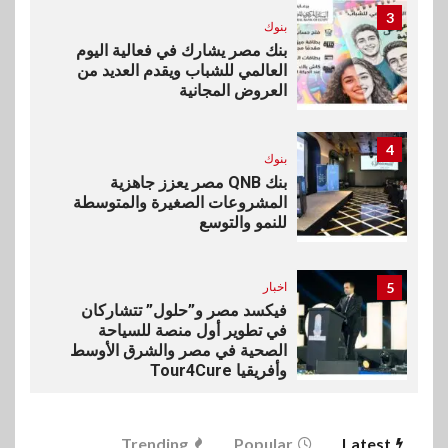
3
بنوك
بنك مصر يشارك في فعالية اليوم
العالمي للشباب ويقدم العديد من
العروض المجانية
4
بنوك
بنك QNB مصر يعزز جاهزية
المشروعات الصغيرة والمتوسطة
للنمو والتوسع
5
اخبار
فيكسد مصر و”حلول” تتشاركان
في تطوير أول منصة للسياحة
الصحية في مصر والشرق الأوسط
وأفريقيا Tour4Cure
6
سوق وصلة
Trending
Popular
Latest