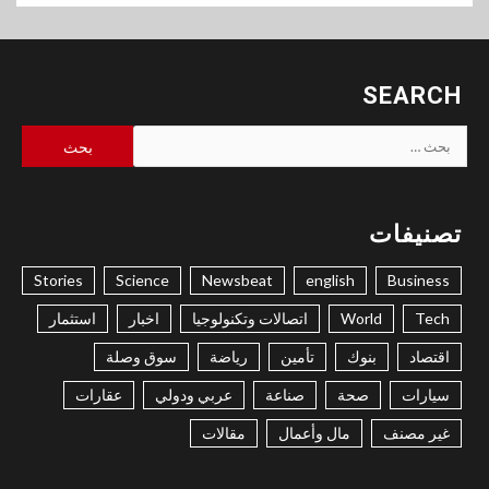
SEARCH
البحث
عن:
تصنيفات
Stories
Science
Newsbeat
english
Business
Tech
World
اتصالات وتكنولوجيا
اخبار
استثمار
اقتصاد
بنوك
تأمين
رياضة
سوق وصلة
سيارات
صحة
صناعة
عربي ودولي
عقارات
غير مصنف
مال وأعمال
مقالات