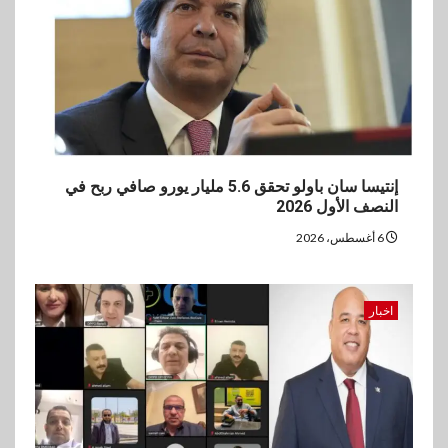
3
بنوك
بنك مصر يشارك في فعالية اليوم
العالمي للشباب ويقدم العديد من
العروض المجانية
4
بنوك
بنك QNB مصر يعزز جاهزية
إنتيسا سان باولو تحقق 5.6 مليار يورو صافي ربح في
المشروعات الصغيرة والمتوسطة
النصف الأول 2026
للنمو والتوسع
6 أغسطس، 2026
5
اخبار
فيكسد مصر و”حلول” تتشاركان
اخبار
في تطوير أول منصة للسياحة
الصحية في مصر والشرق الأوسط
وأفريقيا Tour4Cure