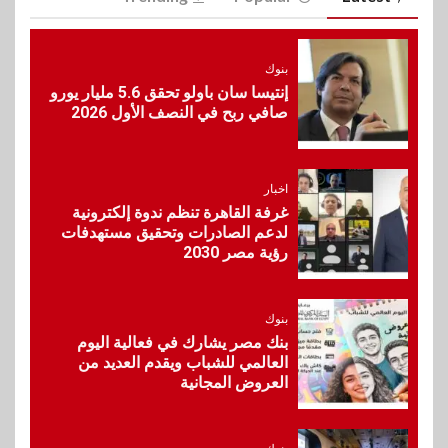
هواوي: هاتف nova 15
Max بطارية ضخمة وتصميم متين
جهازًا مثاليًا للشباب
بنوك
إنتيسا سان باولو تحقق 5.6 مليار يورو
صافي ربح في النصف الأول 2026
7
اقتصاد
إي اف چي فاينانس تستعرض
خطط نمو «بلد» لتعزيز حضورها
في سوق تحويلات المصريين
اخبار
بالخارج
غرفة القاهرة تنظم ندوة إلكترونية
لدعم الصادرات وتحقيق مستهدفات
رؤية مصر 2030
8
اخبار
بيان توضيحي صادر عن شركة
ناتجاس
بنوك
بنك مصر يشارك في فعالية اليوم
العالمي للشباب ويقدم العديد من
العروض المجانية
9
سوق وصلة
vivo تشعل المنافسة في مصر
مع إطلاق Y500 المزود ببطارية