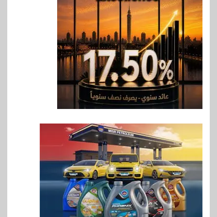
هواوي: هاتف nova 15
Max بطارية ضخمة وتصميم متين
جهازًا مثاليًا للشباب
7
اقتصاد
إي اف چي فاينانس تستعرض
خطط نمو «بلد» لتعزيز حضورها
في سوق تحويلات المصريين
بالخارج
8
اخبار
بيان توضيحي صادر عن شركة
ناتجاس
9
سوق وصلة
vivo تشعل المنافسة في مصر
مع إطلاق Y500 المزود ببطارية