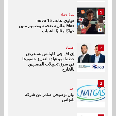
1
سوق وصلة
هواوي: هاتف nova 15
Max بطارية ضخمة وتصميم متين
جهازًا مثاليًا للشباب
2
اقتصاد
إي اف چي فاينانس تستعرض
خطط نمو «بلد» لتعزيز حضورها
في سوق تحويلات المصريين
بالخارج
3
اخبار
بيان توضيحي صادر عن شركة
ناتجاس