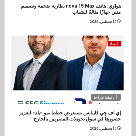
4
هواوي: هاتف nova 15 Max بطارية ضخمة وتصميم
سوق وصلة
متين جهازًا مثاليًا للشباب
vivo تشعل المنافسة في مصر
مع إطلاق Y500 المزود ببطارية
5 أغسطس، 2026
بسعة 8100 مللي أمبير
اقتصاد
5
بنوك
تأمين
نكست وكاف للتأمين يطلقان
تحالفًا استراتيجيًا لتقديم حلول
تأمينية متكاملة لعملاء البنك
1 دقيقة قراءة
إي اف چي فاينانس تستعرض خطط نمو «بلد» لتعزيز
حضورها في سوق تحويلات المصريين بالخارج
5 أغسطس، 2026