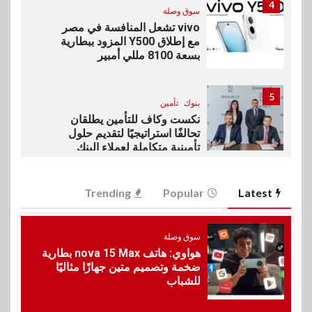
4
سوق وصلة
vivo تشعل المنافسة في مصر
مع إطلاق Y500 المزود ببطارية
بسعة 8100 مللي أمبير
5
بنوك
تأمين
نكست وكاف للتأمين يطلقان
تحالفًا استراتيجيًا لتقديم حلول
تأمينية متكاملة لعملاء البنك
6
Trending
Popular
Latest
اقتصاد
رئيس مجلس القضاء الأعلى يوقّع
بروتوكول تعاون مع البريد لتقديم
سوق وصلة
خدمة الإعلان الإلكتروني المسجل
هواوي: هاتف nova 15 Max بطارية
ضخمة وتصميم متين جهازًا مثاليًا
للشباب
7
اخبار
RAKICT تعلن عن شراكة