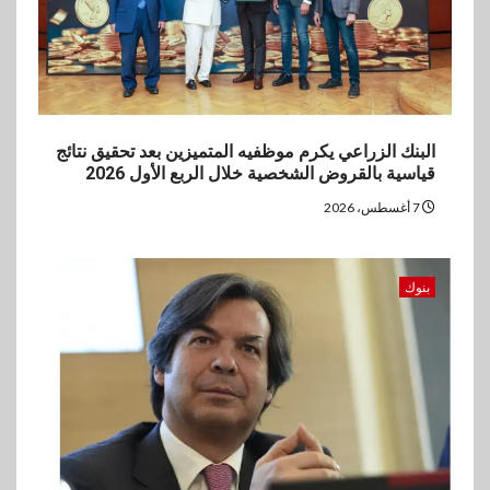
4
بنوك
بنك مصر يشارك في فعالية اليوم
العالمي للشباب ويقدم العديد من
العروض المجانية
البنك الزراعي يكرم موظفيه المتميزين بعد تحقيق نتائج
5
قياسية بالقروض الشخصية خلال الربع الأول 2026
بنوك
بنك QNB مصر يعزز جاهزية
7 أغسطس، 2026
المشروعات الصغيرة والمتوسطة
للنمو والتوسع
بنوك