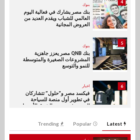
4
بنوك
بنك مصر يشارك في فعالية اليوم
العالمي للشباب ويقدم العديد من
العروض المجانية
5
بنوك
بنك QNB مصر يعزز جاهزية
المشروعات الصغيرة والمتوسطة
للنمو والتوسع
6
اخبار
فيكسد مصر و”حلول” تتشاركان
في تطوير أول منصة للسياحة
الصحية في مصر والشرق الأوسط
وأفريقيا Tour4Cure
Trending
Popular
Latest
7
سوق وصلة
هواوي: هاتف nova 15