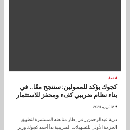
اقتصاد
كجوك يؤكد للممولين: سننجح معًا.. في
بناء نظام ضريبي كفء ومحفز للاستثمار
3 أبريل، 2025
درية عبدالرحمن _ في إطار متابعته المستمرة لتطبيق
الحزمة الأولى للتسهيلات الضريبية بدأ أحمد كجوك وزير