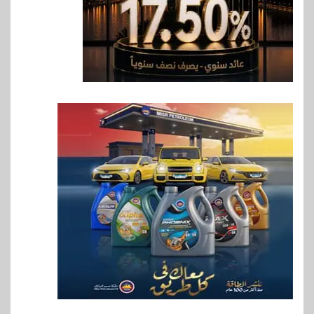
Max بطارية ضخمة وتصميم متين
جهازًا مثاليًا للشباب
8
اقتصاد
إي اف چي فاينانس تستعرض
خطط نمو «بلد» لتعزيز حضورها
في سوق تحويلات المصريين
بالخارج
9
اخبار
بيان توضيحي صادر عن شركة
ناتجاس
10
سوق وصلة
vivo تشعل المنافسة في مصر
مع إطلاق Y500 المزود ببطارية
بسعة 8100 مللي أمبير