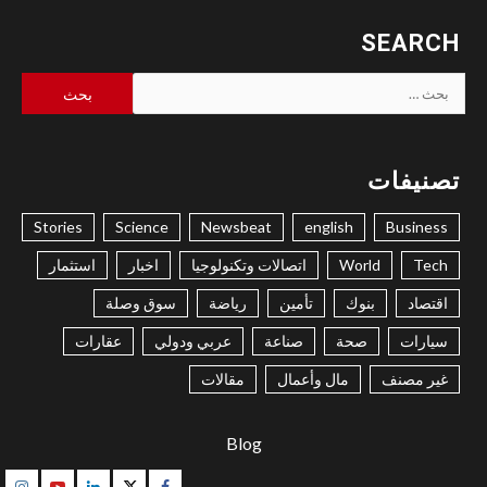
SEARCH
البحث
عن:
تصنيفات
Stories
Science
Newsbeat
english
Business
Tech
World
اتصالات وتكنولوجيا
اخبار
استثمار
اقتصاد
بنوك
تأمين
رياضة
سوق وصلة
سيارات
صحة
صناعة
عربي ودولي
عقارات
غير مصنف
مال وأعمال
مقالات
Blog
gram
Youtube
Linkedin
Twitter
Facebook