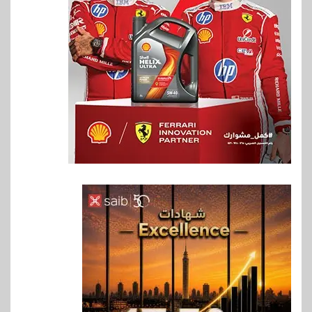
6
اخبار
فيكسد مصر و”حلول” تتشاركان
في تطوير أول منصة للسياحة
الصحية في مصر والشرق الأوسط
وأفريقيا Tour4Cure
7
سوق وصلة
هواوي: هاتف nova 15