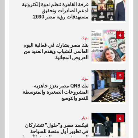
غرفة القاهرة تنظم ندوة إلكترونية
لدعم الصادرات وتحقيق
مستهدفات رؤية مصر 2030
4
بنوك
بنك مصر يشارك في فعالية اليوم
العالمي للشباب ويقدم العديد من
العروض المجانية
5
بنوك
بنك QNB مصر يعزز جاهزية
المشروعات الصغيرة والمتوسطة
للنمو والتوسع
6
اخبار
فيكسد مصر و”حلول” تتشاركان
في تطوير أول منصة للسياحة
الصحية في مصر والشرق الأوسط