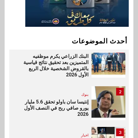
10
سوق وصلة
vivo تشعل المنافسة في مصر
مع إطلاق Y500 المزود ببطارية
بسعة 8100 مللي أمبير
أحدث الموضوعات
1
بنوك
البنك الزراعي يكرم موظفيه
المتميزين بعد تحقيق نتائج قياسية
بالقروض الشخصية خلال الربع
الأول 2026
2
بنوك
إنتيسا سان باولو تحقق 5.6 مليار
يورو صافي ربح في النصف الأول
2026
3
اخبار