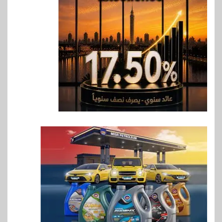
وأفريقيا Tour4Cure
7
سوق وصلة
هواوي: هاتف nova 15
Max بطارية ضخمة وتصميم متين
جهازًا مثاليًا للشباب
8
اقتصاد
إي اف چي فاينانس تستعرض
خطط نمو «بلد» لتعزيز حضورها
في سوق تحويلات المصريين
بالخارج
9
اخبار
بيان توضيحي صادر عن شركة
ناتجاس