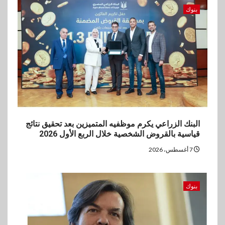
اخبار
بنوك
غرفة القاهرة تنظم ندوة إلكترونية
لدعم الصادرات وتحقيق
مستهدفات رؤية مصر 2030
4
بنوك
بنك مصر يشارك في فعالية اليوم
العالمي للشباب ويقدم العديد من
العروض المجانية
البنك الزراعي يكرم موظفيه المتميزين بعد تحقيق نتائج
5
قياسية بالقروض الشخصية خلال الربع الأول 2026
بنوك
بنك QNB مصر يعزز جاهزية
7 أغسطس، 2026
المشروعات الصغيرة والمتوسطة
للنمو والتوسع
بنوك