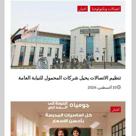
وعروض يومية
اتصالات وتكنولوجيا
اخبار
3
بنوك
بنك الإسكندرية يحقق صافي أرباح
7.54 مليار جنيه خلال النصف
الأول من 2026
4
اقتصاد
ڤاليو تحقق إيرادات 3.2 مليار جنيه
تنظيم الاتصالات يحيل شركات المحمول للنيابة العامة
وصافي الربح يرتفع إلى486
مليون جنيه نهاية يونيو 2026
10 أغسطس، 2026
5
عقارات
اخبار
مدينة مصر تسجل مبيعات بقيمة
28.4 مليار جنيه خلال النصف
الأول من 2026