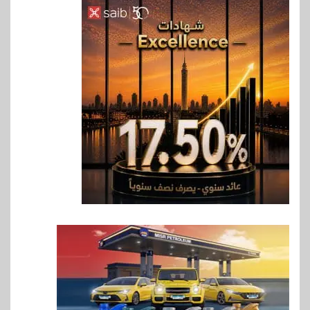
6
سوق وصلة
vivo تعيد تعريف مفهوم الفئة
المتوسطة مع إطلاق Y500
بمواصفات استثنائية
7
بنوك
رياضة
وزير الشباب والرياضة يلتقي
بالرئيس التنفيذي والعضو المنتدب
لبنك saib لبحث تعزيز التعاون
المشترك
8
اخبار
حماقي يشعل سعادة ساحل في
رأس الحكمة.. وبوسي مفاجأة
الحفل