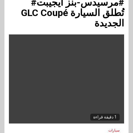
#مرسيدس-بنز ايجيبت#
تُطلق السيارة GLC Coupé
الجديدة
1 دقيقة قراءة
سيارات