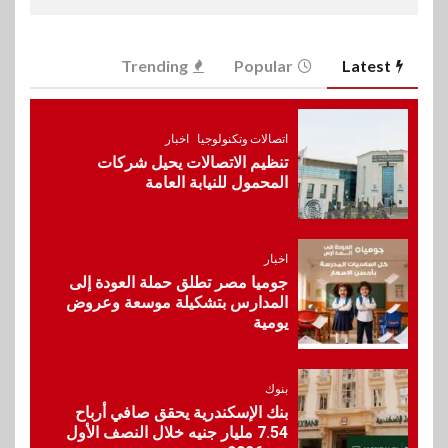
6
سوق وصلة
Trending
Popular
Latest
vivo تعيد تعريف مفهوم الفئة
المتوسطة مع إطلاق Y500
بمواصفات استثنائية
اتصالات وتكنولوجيا
اخبار
تنظيم الاتصالات يحيل شركات
7
بنوك
رياضة
المحمول للنيابة العامة
وزير الشباب والرياضة يلتقي
بالرئيس التنفيذي والعضو المنتدب
لبنك saib لبحث تعزيز التعاون
المشترك
اخبار
جوميا مصر تطلق حملة العودة إلى
المدارس بتشكيلة موسعة وعروض
8
يومية
اخبار
حماقي يشعل سعادة ساحل في
رأس الحكمة.. وبوسي مفاجأة
الحفل
بنوك
بنك الإسكندرية يحقق صافي أرباح
7.54 مليار جنيه خلال النصف الأول
9