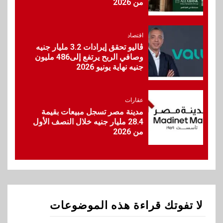
من 2026
اقتصاد
وزيرا التخطيط والبترول يبحثان
جهود تحقيق أمن الطاقة
اقتصاد
ڤاليو تحقق إيرادات 3.2 مليار جنيه
وصافي الربح يرتفع إلى486 مليون
10
جنيه نهاية يونيو 2026
اقتصاد
ارتفاع أسعار النفط مع تصاعد
المخاوف بشأن مستقبل الملاحة
في مضيق هرمز
عقارات
مدينة مصر تسجل مبيعات بقيمة
28.4 مليار جنيه خلال النصف الأول
1
من 2026
اتصالات وتكنولوجيا
اخبار
تنظيم الاتصالات يحيل شركات
المحمول للنيابة العامة
2
اخبار
لا تفوتك قراءة هذه الموضوعات
جوميا مصر تطلق حملة العودة
إلى المدارس بتشكيلة موسعة