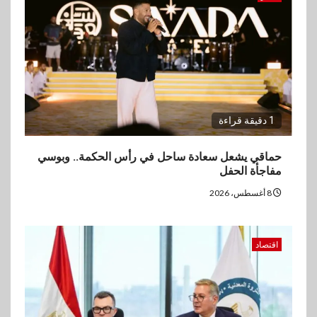
3
اقتصاد
ارتفاع أسعار النفط مع تصاعد
المخاوف بشأن مستقبل الملاحة
في مضيق هرمز
1 دقيقة قراءة
4
بنوك
البنك الزراعي يكرم موظفيه
حماقي يشعل سعادة ساحل في رأس الحكمة.. وبوسي
المتميزين بعد تحقيق نتائج قياسية
مفاجأة الحفل
بالقروض الشخصية خلال الربع
الأول 2026
8 أغسطس، 2026
5
بنوك
اقتصاد
إنتيسا سان باولو تحقق 5.6 مليار
يورو صافي ربح في النصف الأول
2026