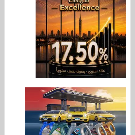
6
اخبار
غرفة القاهرة تنظم ندوة إلكترونية
لدعم الصادرات وتحقيق
مستهدفات رؤية مصر 2030
7
بنوك
بنك مصر يشارك في فعالية اليوم
العالمي للشباب ويقدم العديد من
العروض المجانية
8
بنوك
بنك QNB مصر يعزز جاهزية
المشروعات الصغيرة والمتوسطة
للنمو والتوسع
9
اخبار
فيكسد مصر و”حلول” تتشاركان