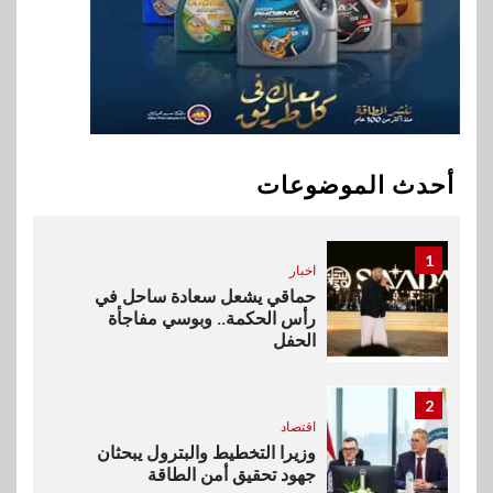
في تطوير أول منصة للسياحة
الصحية في مصر والشرق الأوسط
وأفريقيا Tour4Cure
10
سوق وصلة
هواوي: هاتف nova 15
Max بطارية ضخمة وتصميم متين
أحدث الموضوعات
جهازًا مثاليًا للشباب
1
اخبار
حماقي يشعل سعادة ساحل في
رأس الحكمة.. وبوسي مفاجأة
الحفل
2
اقتصاد
وزيرا التخطيط والبترول يبحثان
جهود تحقيق أمن الطاقة