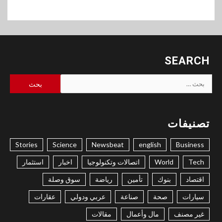
SEARCH
البحث
عن:
تصنيفات
Stories
Science
Newsbeat
english
Business
Tech
World
اتصالات وتكنولوجيا
اخبار
استثمار
اقتصاد
بنوك
تأمين
رياضة
سوق وصلة
سيارات
صحة
صناعة
عربي ودولي
عقارات
غير مصنف
مال وأعمال
مقالات