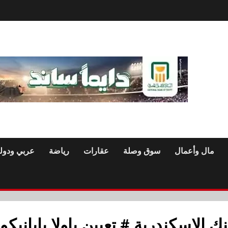
مال وأعمال
سوق وصلة
عقارات
رياضة
عربي ودول
الإسكندرية # تعيين باولا بابانيكول