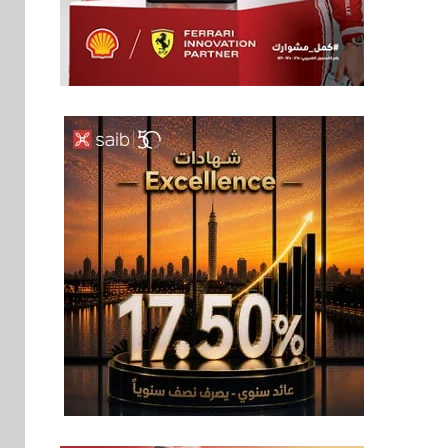
بنوك
6
بنك QNB مصر يعزز
جاهزية المشروعات
الصغيرة والمتوسطة
للنمو والتوسع
اخبار
فيكسد مصر و”حلول”
7
تتشاركان في تطوير
أول منصة للسياحة
الصحية في مصر
والشرق الأوسط
وأفريقيا Tour4Cure
سوق وصلة
8