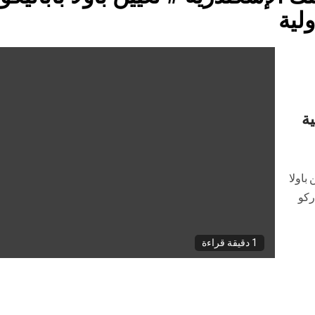
لية
ية
باولا
ركو
1 دقيقة قراءة