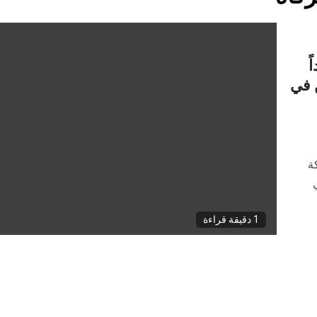
ً
ن في
ة
1 دقيقة قراءة