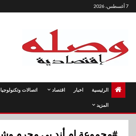
لتجاوز
7 أغسطس، 2026
لى
لمحتوى
الرئيسية
اخبار
اقتصاد
اتصالات وتكنولوجيا
المزيد
#مجموعة إم أند بي محرم وشر