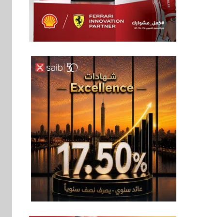
بنوك
6
بنك QNB مصر يعزز
جاهزية المشروعات
الصغيرة والمتوسطة
للنمو والتوسع
اخبار
فيكسد مصر و”حلول”
7
تتشاركان في تطوير
أول منصة للسياحة
الصحية في مصر
والشرق الأوسط
وأفريقيا Tour4Cure
سوق وصلة
8