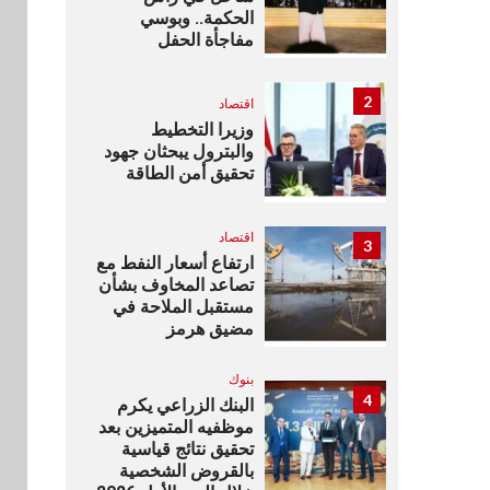
الحكمة.. وبوسي
مفاجأة الحفل
2
اقتصاد
وزيرا التخطيط
والبترول يبحثان جهود
تحقيق أمن الطاقة
اقتصاد
3
ارتفاع أسعار النفط مع
تصاعد المخاوف بشأن
مستقبل الملاحة في
مضيق هرمز
بنوك
4
البنك الزراعي يكرم
موظفيه المتميزين بعد
تحقيق نتائج قياسية
بالقروض الشخصية