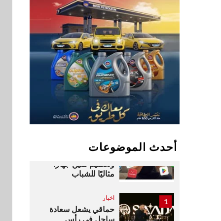
جاهزية المشروعات
الصغيرة والمتوسطة
للنمو والتوسع
اخبار
فيكسد مصر و”حلول”
9
تتشاركان في تطوير
أول منصة للسياحة
الصحية في مصر
والشرق الأوسط
وأفريقيا Tour4Cure
سوق وصلة
10
هواوي: هاتف nova 15
أحدث الموضوعات
Max بطارية ضخمة
وتصميم متين جهازًا
مثاليًا للشباب
اخبار
1
حماقي يشعل سعادة
ساحل في رأس