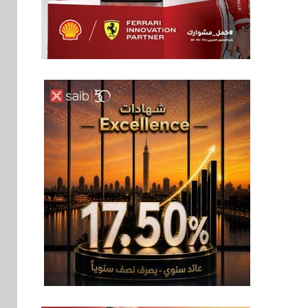
اخبار
6
غرفة القاهرة تنظم
ندوة إلكترونية لدعم
الصادرات وتحقيق
مستهدفات رؤية مصر
2030
بنوك
7
بنك مصر يشارك في
فعالية اليوم العالمي
للشباب ويقدم العديد
من العروض المجانية
بنوك
8
بنك QNB مصر يعزز