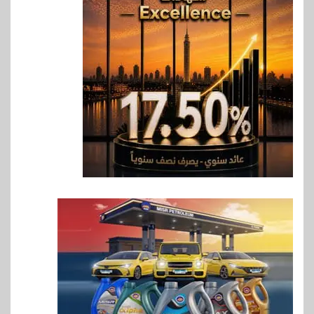
6
بنوك
بنك QNB مصر يعزز جاهزية
المشروعات الصغيرة والمتوسطة
للنمو والتوسع
7
اخبار
فيكسد مصر و”حلول” تتشاركان
في تطوير أول منصة للسياحة
الصحية في مصر والشرق الأوسط
وأفريقيا Tour4Cure
8
سوق وصلة
هواوي: هاتف nova 15
Max بطارية ضخمة وتصميم متين
جهازًا مثاليًا للشباب
9
اقتصاد
إي اف چي فاينانس تستعرض