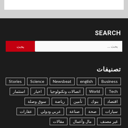
SEARCH
البحث
عن:
تصنيفات
Stories
Science
Newsbeat
english
Business
Tech
World
اتصالات وتكنولوجيا
اخبار
استثمار
اقتصاد
بنوك
تأمين
رياضة
سوق وصلة
سيارات
صحة
صناعة
عربي ودولي
عقارات
غير مصنف
مال وأعمال
مقالات