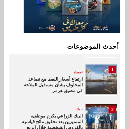
خطط نمو «بلد» لتعزيز حضورها
في سوق تحويلات المصريين
بالخارج
10
اخبار
بيان توضيحي صادر عن شركة
أحدث الموضوعات
ناتجاس
1
اقتصاد
ارتفاع أسعار النفط مع تصاعد
المخاوف بشأن مستقبل الملاحة
في مضيق هرمز
2
بنوك
البنك الزراعي يكرم موظفيه
المتميزين بعد تحقيق نتائج قياسية
بالقروض الشخصية خلال الربع