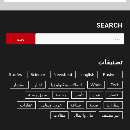
SEARCH
البحث
عن:
تصنيفات
Stories
Science
Newsbeat
english
Business
Tech
World
اتصالات وتكنولوجيا
اخبار
استثمار
اقتصاد
بنوك
تأمين
رياضة
سوق وصلة
سيارات
صحة
صناعة
عربي ودولي
عقارات
غير مصنف
مال وأعمال
مقالات