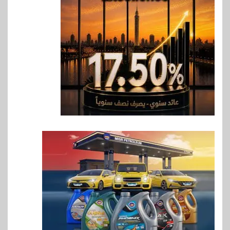
بنك مصر يشارك في فعالية اليوم
العالمي للشباب ويقدم العديد من
العروض المجانية
7
بنوك
بنك QNB مصر يعزز جاهزية
المشروعات الصغيرة والمتوسطة
للنمو والتوسع
8
اخبار
فيكسد مصر و”حلول” تتشاركان
في تطوير أول منصة للسياحة
الصحية في مصر والشرق الأوسط
وأفريقيا Tour4Cure
9
سوق وصلة
هواوي: هاتف nova 15
Max بطارية ضخمة وتصميم متين