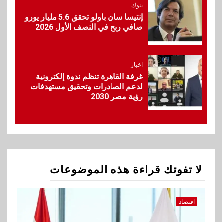
Max بطارية ضخمة وتصميم متين
بنوك
جهازًا مثاليًا للشباب
إنتيسا سان باولو تحقق 5.6 مليار يورو
صافي ربح في النصف الأول 2026
10
اقتصاد
إي اف چي فاينانس تستعرض
خطط نمو «بلد» لتعزيز حضورها
اخبار
في سوق تحويلات المصريين
غرفة القاهرة تنظم ندوة إلكترونية
بالخارج
لدعم الصادرات وتحقيق مستهدفات
رؤية مصر 2030
1
اقتصاد
وزيرا التخطيط والبترول يبحثان
جهود تحقيق أمن الطاقة
لا تفوتك قراءة هذه الموضوعات
2
اقتصاد
ارتفاع أسعار النفط مع تصاعد
اقتصاد
المخاوف بشأن مستقبل الملاحة
في مضيق هرمز