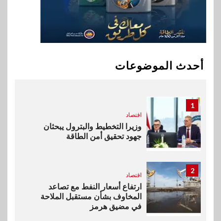
جهازًا مثاليًا للشباب
10
اقتصاد
إي اف چي فاينانس تستعرض
خطط نمو «بلد» لتعزيز حضورها
أحدث الموضوعات
في سوق تحويلات المصريين
بالخارج
1
اقتصاد
وزيرا التخطيط والبترول يبحثان
جهود تحقيق أمن الطاقة
2
اقتصاد
ارتفاع أسعار النفط مع تصاعد
المخاوف بشأن مستقبل الملاحة
في مضيق هرمز