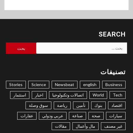
SEARCH
البحث
عن:
تصنيفات
Stories
Science
Newsbeat
english
Business
Tech
World
اتصالات وتكنولوجيا
اخبار
استثمار
اقتصاد
بنوك
تأمين
رياضة
سوق وصلة
سيارات
صحة
صناعة
عربي ودولي
عقارات
غير مصنف
مال وأعمال
مقالات