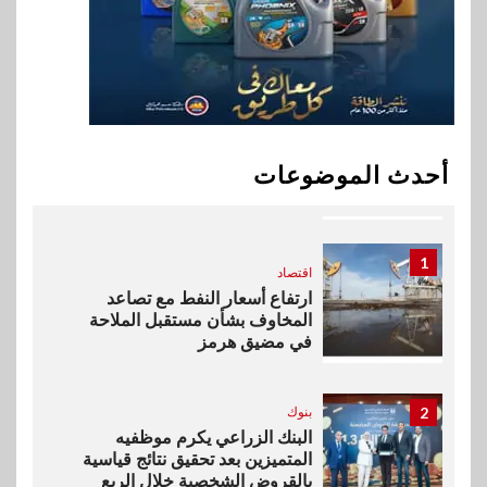
خطط نمو «بلد» لتعزيز حضورها
في سوق تحويلات المصريين
بالخارج
10
اخبار
بيان توضيحي صادر عن شركة
أحدث الموضوعات
ناتجاس
1
اقتصاد
ارتفاع أسعار النفط مع تصاعد
المخاوف بشأن مستقبل الملاحة
في مضيق هرمز
2
بنوك
البنك الزراعي يكرم موظفيه
المتميزين بعد تحقيق نتائج قياسية
بالقروض الشخصية خلال الربع