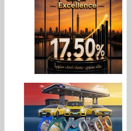
6
بنوك
بنك QNB مصر يعزز جاهزية
المشروعات الصغيرة والمتوسطة
للنمو والتوسع
7
اخبار
فيكسد مصر و”حلول” تتشاركان
في تطوير أول منصة للسياحة
الصحية في مصر والشرق الأوسط
وأفريقيا Tour4Cure
8
سوق وصلة
هواوي: هاتف nova 15
Max بطارية ضخمة وتصميم متين
جهازًا مثاليًا للشباب
9
اقتصاد
إي اف چي فاينانس تستعرض