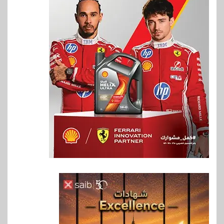
6
سوق وصلة
هواوي: هاتف nova 15