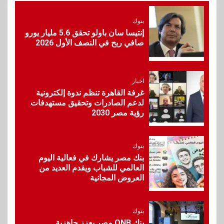
Max بطارية ضخمة وتصميم متين
جهازًا مثاليًا للشباب
بنوك
إنتيسا سان باولو تحقق 5.6 مليار يورو
صافي ربح في النصف الأول 2026
7
اقتصاد
إي اف چي فاينانس تستعرض
خطط نمو «بلد» لتعزيز حضورها
في سوق تحويلات المصريين
اخبار
بالخارج
غرفة القاهرة تنظم ندوة إلكترونية
لدعم الصادرات وتحقيق مستهدفات
رؤية مصر 2030
8
اخبار
بيان توضيحي صادر عن شركة
ناتجاس
بنوك
بنك مصر يشارك في فعالية اليوم
العالمي للشباب ويقدم العديد من
العروض المجانية
9
سوق وصلة
vivo تشعل المنافسة في مصر
مع إطلاق Y500 المزود ببطارية
بنوك
بسعة 8100 مللي أمبير
بنك QNB مصر يعزز جاهزية