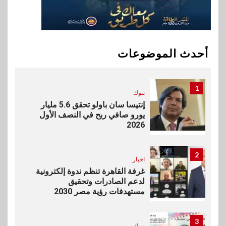
10
بنوك
تأمين
نكست وكاف للتأمين يطلقان
تحالفًا استراتيجيًا لتقديم حلول
أحدث الموضوعات
تأمينية متكاملة لعملاء البنك
1
بنوك
إنتيسا سان باولو تحقق 5.6 مليار
يورو صافي ربح في النصف الأول
2026
2
اخبار
غرفة القاهرة تنظم ندوة إلكترونية
لدعم الصادرات وتحقيق
مستهدفات رؤية مصر 2030
3
بنوك