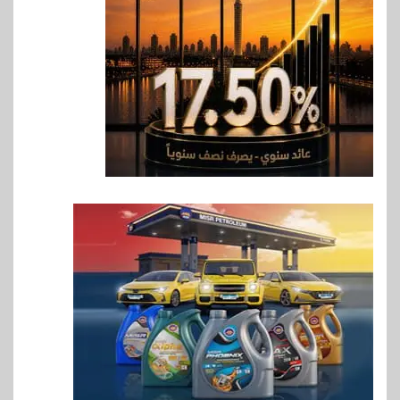
Max بطارية ضخمة وتصميم متين
جهازًا مثاليًا للشباب
7
اقتصاد
إي اف چي فاينانس تستعرض
خطط نمو «بلد» لتعزيز حضورها
في سوق تحويلات المصريين
بالخارج
8
اخبار
بيان توضيحي صادر عن شركة
ناتجاس
9
سوق وصلة
vivo تشعل المنافسة في مصر
مع إطلاق Y500 المزود ببطارية
بسعة 8100 مللي أمبير