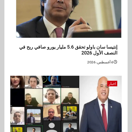
بنك مصر يشارك في فعالية اليوم
العالمي للشباب ويقدم العديد من
العروض المجانية
4
بنوك
بنك QNB مصر يعزز جاهزية
إنتيسا سان باولو تحقق 5.6 مليار يورو صافي ربح في
المشروعات الصغيرة والمتوسطة
النصف الأول 2026
للنمو والتوسع
6 أغسطس، 2026
5
اخبار
فيكسد مصر و”حلول” تتشاركان
اخبار
في تطوير أول منصة للسياحة
الصحية في مصر والشرق الأوسط
وأفريقيا Tour4Cure