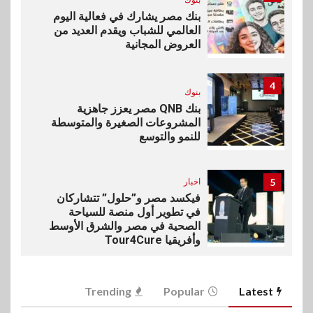
بنك مصر يشارك في فعالية اليوم
العالمي للشباب ويقدم العديد من
العروض المجانية
4
بنوك
بنك QNB مصر يعزز جاهزية
المشروعات الصغيرة والمتوسطة
للنمو والتوسع
5
اخبار
فيكسد مصر و”حلول” تتشاركان
في تطوير أول منصة للسياحة
الصحية في مصر والشرق الأوسط
وأفريقيا Tour4Cure
6
سوق وصلة
Trending
Popular
Latest
هواوي: هاتف nova 15