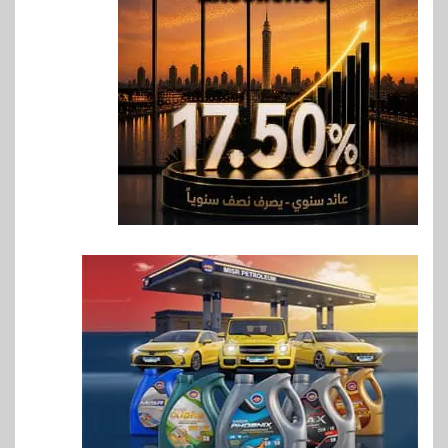
بنك QNB مصر يعزز جاهزية
المشروعات الصغيرة والمتوسطة
للنمو والتوسع
7
اخبار
فيكسد مصر و”حلول” تتشاركان
في تطوير أول منصة للسياحة
الصحية في مصر والشرق الأوسط
وأفريقيا Tour4Cure
8
سوق وصلة
هواوي: هاتف nova 15
Max بطارية ضخمة وتصميم متين
جهازًا مثاليًا للشباب
9
اقتصاد
إي اف چي فاينانس تستعرض
خطط نمو «بلد» لتعزيز حضورها