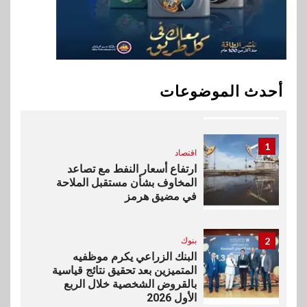
في سوق تحويلات المصريين
بالخارج
10
اخبار
بيان توضيحي صادر عن شركة
أحدث الموضوعات
ناتجاس
1
اقتصاد
ارتفاع أسعار النفط مع تصاعد
المخاوف بشأن مستقبل الملاحة
في مضيق هرمز
2
بنوك
البنك الزراعي يكرم موظفيه
المتميزين بعد تحقيق نتائج قياسية
بالقروض الشخصية خلال الربع
الأول 2026