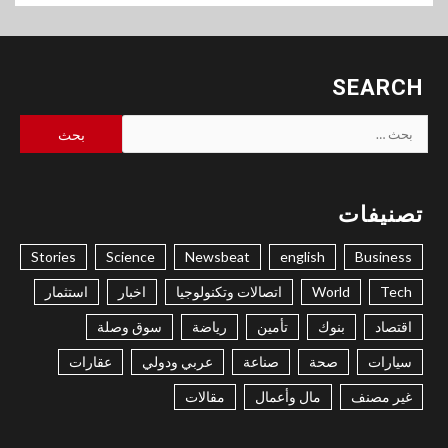
SEARCH
البحث
عن:
تصنيفات
Stories
Science
Newsbeat
english
Business
Tech
World
اتصالات وتكنولوجيا
اخبار
استثمار
اقتصاد
بنوك
تأمين
رياضة
سوق وصلة
سيارات
صحة
صناعة
عربي ودولي
عقارات
غير مصنف
مال وأعمال
مقالات