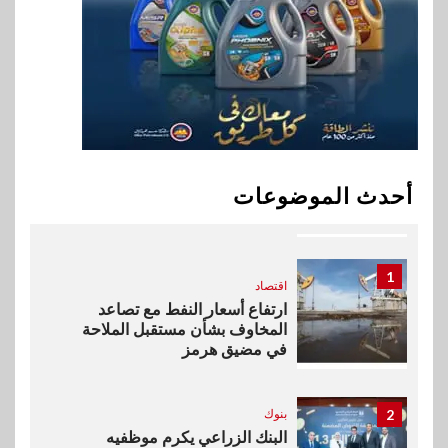
9
اقتصاد
إي اف چي فاينانس تستعرض
خطط نمو «بلد» لتعزيز حضورها
في سوق تحويلات المصريين
بالخارج
10
اخبار
بيان توضيحي صادر عن شركة
أحدث الموضوعات
ناتجاس
1
اقتصاد
ارتفاع أسعار النفط مع تصاعد
المخاوف بشأن مستقبل الملاحة
في مضيق هرمز
2
بنوك
البنك الزراعي يكرم موظفيه