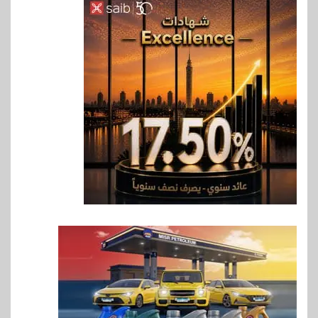
6
بنوك
بنك QNB مصر يعزز جاهزية
المشروعات الصغيرة والمتوسطة
للنمو والتوسع
7
اخبار
فيكسد مصر و”حلول” تتشاركان
في تطوير أول منصة للسياحة
الصحية في مصر والشرق الأوسط
وأفريقيا Tour4Cure
8
سوق وصلة
هواوي: هاتف nova 15
Max بطارية ضخمة وتصميم متين
جهازًا مثاليًا للشباب