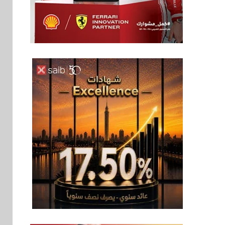
بنوك
6
بنك QNB مصر يعزز
جاهزية المشروعات
الصغيرة والمتوسطة
للنمو والتوسع
اخبار
فيكسد مصر و”حلول”
7
تتشاركان في تطوير
أول منصة للسياحة
الصحية في مصر
والشرق الأوسط
وأفريقيا Tour4Cure
سوق وصلة
8