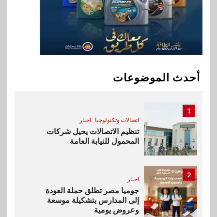
وزيرا التخطيط والبترول يبحثان
جهود تحقيق أمن الطاقة
10
اقتصاد
ارتفاع أسعار النفط مع تصاعد
المخاوف بشأن مستقبل الملاحة
أحدث الموضوعات
في مضيق هرمز
1
اتصالات وتكنولوجيا
اخبار
تنظيم الاتصالات يحيل شركات
المحمول للنيابة العامة
2
اخبار
جوميا مصر تطلق حملة العودة
إلى المدارس بتشكيلة موسعة
وعروض يومية