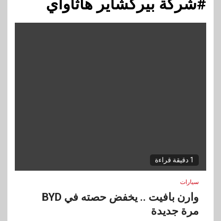
#شركة بيركشاير هاثاواي
1 دقيقة قراءة
سيارات
وارن بافيت .. يخفض حصته في BYD
مرة جديدة