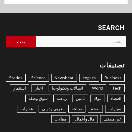
SEARCH
البحث
عن:
تصنيفات
Stories
Science
Newsbeat
english
Business
Tech
World
اتصالات وتكنولوجيا
اخبار
استثمار
اقتصاد
بنوك
تأمين
رياضة
سوق وصلة
سيارات
صحة
صناعة
عربي ودولي
عقارات
غير مصنف
مال وأعمال
مقالات