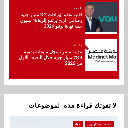
جهود تحقيق أمن الطاقة
اقتصاد
ڤاليو تحقق إيرادات 3.2 مليار جنيه
وصافي الربح يرتفع إلى486 مليون
10
جنيه نهاية يونيو 2026
اقتصاد
ارتفاع أسعار النفط مع تصاعد
المخاوف بشأن مستقبل الملاحة
في مضيق هرمز
عقارات
مدينة مصر تسجل مبيعات بقيمة
28.4 مليار جنيه خلال النصف الأول
1
من 2026
اتصالات وتكنولوجيا
اخبار
تنظيم الاتصالات يحيل شركات
المحمول للنيابة العامة
2
اخبار
لا تفوتك قراءة هذه الموضوعات
جوميا مصر تطلق حملة العودة
إلى المدارس بتشكيلة موسعة
وعروض يومية
اتصالات وتكنولوجيا
اخبار