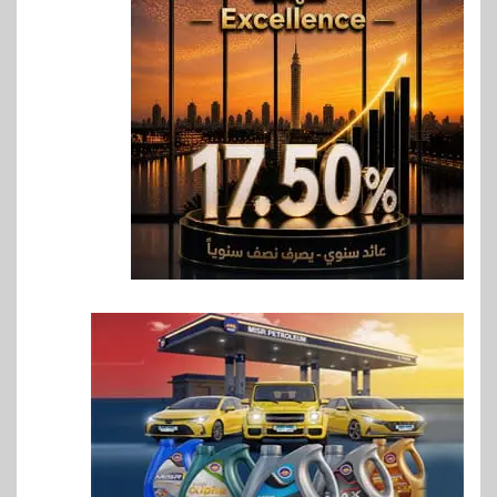
6
سوق وصلة
vivo تعيد تعريف مفهوم الفئة
المتوسطة مع إطلاق Y500
بمواصفات استثنائية
7
بنوك
رياضة
وزير الشباب والرياضة يلتقي
بالرئيس التنفيذي والعضو المنتدب
لبنك saib لبحث تعزيز التعاون
المشترك
8
اخبار
حماقي يشعل سعادة ساحل في
رأس الحكمة.. وبوسي مفاجأة
الحفل
9
اقتصاد