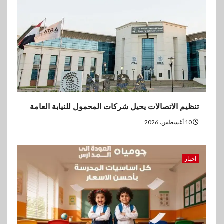
3
بنوك
بنك الإسكندرية يحقق صافي أرباح
7.54 مليار جنيه خلال النصف
الأول من 2026
4
اقتصاد
ڤاليو تحقق إيرادات 3.2 مليار جنيه
تنظيم الاتصالات يحيل شركات المحمول للنيابة العامة
وصافي الربح يرتفع إلى486
مليون جنيه نهاية يونيو 2026
10 أغسطس، 2026
5
عقارات
اخبار
مدينة مصر تسجل مبيعات بقيمة
28.4 مليار جنيه خلال النصف
الأول من 2026