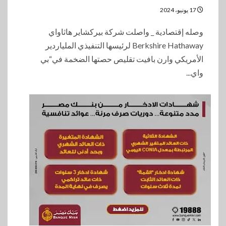
17 يونيو، 2024
وصله إقتصادية _ واصلت شركة بيركشاير هاثاواي
Berkshire Hathaway لرئيسها التنفيذي الملياردير
الأمريكي وارن بافيت تقليص حصتها الضخمة في“بي
واي...