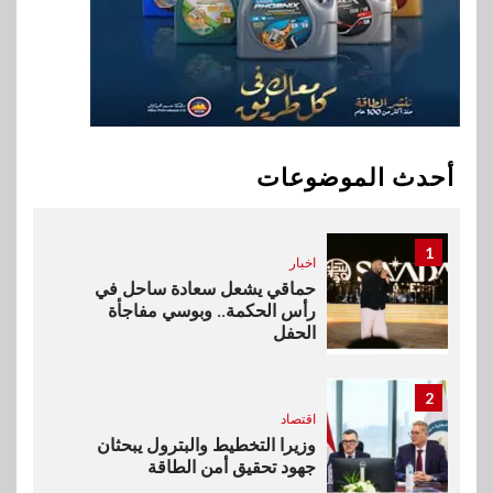
في تطوير أول منصة للسياحة
الصحية في مصر والشرق الأوسط
وأفريقيا Tour4Cure
10
سوق وصلة
هواوي: هاتف nova 15
Max بطارية ضخمة وتصميم متين
أحدث الموضوعات
جهازًا مثاليًا للشباب
1
اخبار
حماقي يشعل سعادة ساحل في
رأس الحكمة.. وبوسي مفاجأة
الحفل
2
اقتصاد
وزيرا التخطيط والبترول يبحثان
جهود تحقيق أمن الطاقة