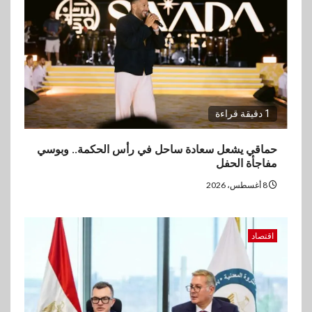
3
اقتصاد
ارتفاع أسعار النفط مع تصاعد
المخاوف بشأن مستقبل الملاحة
في مضيق هرمز
1 دقيقة قراءة
4
بنوك
البنك الزراعي يكرم موظفيه
حماقي يشعل سعادة ساحل في رأس الحكمة.. وبوسي
المتميزين بعد تحقيق نتائج قياسية
مفاجأة الحفل
بالقروض الشخصية خلال الربع
الأول 2026
8 أغسطس، 2026
5
بنوك
اقتصاد
إنتيسا سان باولو تحقق 5.6 مليار
يورو صافي ربح في النصف الأول
2026