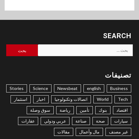
SEARCH
البحث
عن:
تصنيفات
Stories
Science
Newsbeat
english
Business
Tech
World
اتصالات وتكنولوجيا
اخبار
استثمار
اقتصاد
بنوك
تأمين
رياضة
سوق وصلة
سيارات
صحة
صناعة
عربي ودولي
عقارات
غير مصنف
مال وأعمال
مقالات