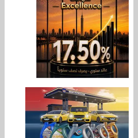
6
اخبار
غرفة القاهرة تنظم ندوة إلكترونية
لدعم الصادرات وتحقيق
مستهدفات رؤية مصر 2030
7
بنوك
بنك مصر يشارك في فعالية اليوم
العالمي للشباب ويقدم العديد من
العروض المجانية
8
بنوك
بنك QNB مصر يعزز جاهزية
المشروعات الصغيرة والمتوسطة
للنمو والتوسع
9
اخبار
فيكسد مصر و”حلول” تتشاركان