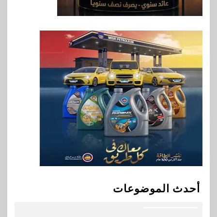
وأفريقيا Tour4Cure
8
سوق وصلة
هواوي: هاتف nova 15
Max بطارية ضخمة وتصميم متين
جهازًا مثاليًا للشباب
9
اقتصاد
إي اف چي فاينانس تستعرض
خطط نمو «بلد» لتعزيز حضورها
في سوق تحويلات المصريين
بالخارج
10
اخبار
بيان توضيحي صادر عن شركة
أحدث الموضوعات
ناتجاس