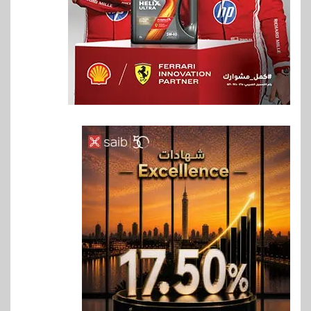
6
بنوك
بنك QNB مصر يعزز جاهزية
المشروعات الصغيرة والمتوسطة
للنمو والتوسع
7
اخبار
فيكسد مصر و”حلول” تتشاركان
في تطوير أول منصة للسياحة
الصحية في مصر والشرق الأوسط