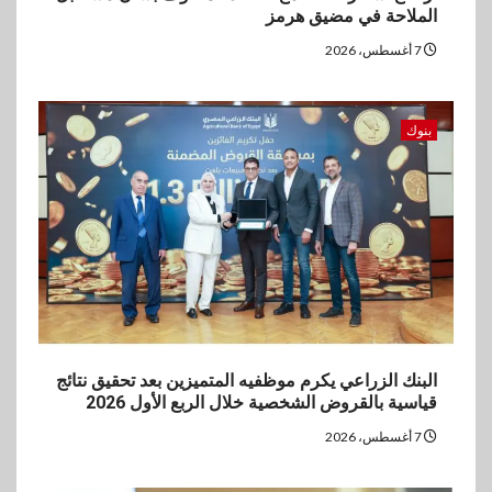
اخبار
الملاحة في مضيق هرمز
غرفة القاهرة تنظم ندوة إلكترونية
لدعم الصادرات وتحقيق
7 أغسطس، 2026
مستهدفات رؤية مصر 2030
بنوك
5
بنوك
بنك مصر يشارك في فعالية اليوم
العالمي للشباب ويقدم العديد من
العروض المجانية
البنك الزراعي يكرم موظفيه المتميزين بعد تحقيق نتائج
قياسية بالقروض الشخصية خلال الربع الأول 2026
7 أغسطس، 2026