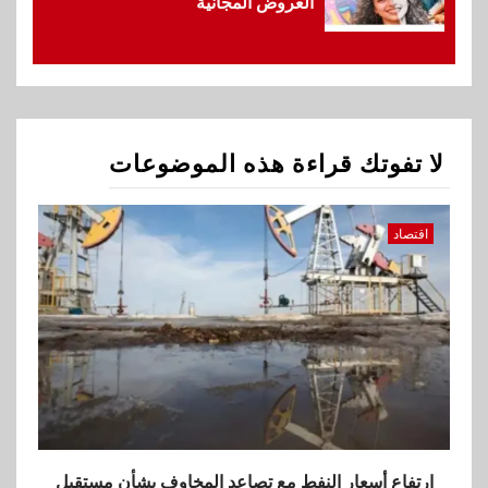
العروض المجانية
1
اقتصاد
ارتفاع أسعار النفط مع تصاعد
المخاوف بشأن مستقبل الملاحة
في مضيق هرمز
لا تفوتك قراءة هذه الموضوعات
2
بنوك
البنك الزراعي يكرم موظفيه
المتميزين بعد تحقيق نتائج قياسية
اقتصاد
بالقروض الشخصية خلال الربع
الأول 2026
3
بنوك
إنتيسا سان باولو تحقق 5.6 مليار
يورو صافي ربح في النصف الأول
2026
4
ارتفاع أسعار النفط مع تصاعد المخاوف بشأن مستقبل