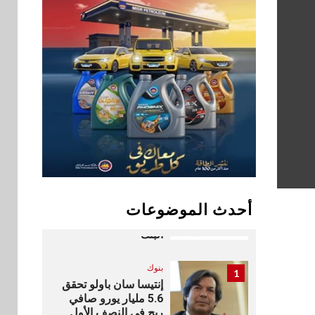
بيان توضيحي صادر عن
شركة ناتجاس
سوق وصلة
9
vivo تشعل المنافسة
في مصر مع إطلاق
Y500 المزود ببطارية
بسعة 8100 مللي أمبير
بنوك
تأمين
10
نكست وكاف للتأمين
يطلقان تحالفًا
استراتيجيًا لتقديم حلول
أحدث الموضوعات
تأمينية متكاملة لعملاء
البنك
بنوك
1
إنتيسا سان باولو تحقق
5.6 مليار يورو صافي
ربح في النصف الأول