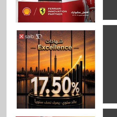
سوق وصلة
6
هواوي: هاتف nova 15
Max بطارية ضخمة
وتصميم متين جهازًا
مثاليًا للشباب
اقتصاد
7
إي اف چي فاينانس
تستعرض خطط نمو
«بلد» لتعزيز حضورها
في سوق تحويلات
المصريين بالخارج
8
اخبار