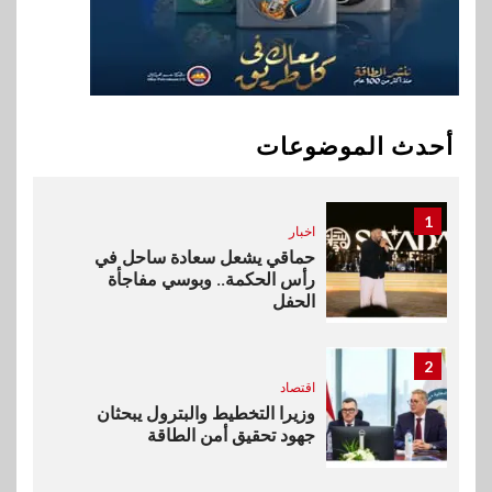
وأفريقيا Tour4Cure
10
سوق وصلة
هواوي: هاتف nova 15
Max بطارية ضخمة وتصميم متين
أحدث الموضوعات
جهازًا مثاليًا للشباب
1
اخبار
حماقي يشعل سعادة ساحل في
رأس الحكمة.. وبوسي مفاجأة
الحفل
2
اقتصاد
وزيرا التخطيط والبترول يبحثان
جهود تحقيق أمن الطاقة