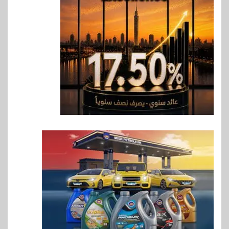
غرفة القاهرة تنظم ندوة إلكترونية
لدعم الصادرات وتحقيق
مستهدفات رؤية مصر 2030
7
بنوك
بنك مصر يشارك في فعالية اليوم
العالمي للشباب ويقدم العديد من
العروض المجانية
8
بنوك
بنك QNB مصر يعزز جاهزية
المشروعات الصغيرة والمتوسطة
للنمو والتوسع
9
اخبار
فيكسد مصر و”حلول” تتشاركان
في تطوير أول منصة للسياحة
الصحية في مصر والشرق الأوسط