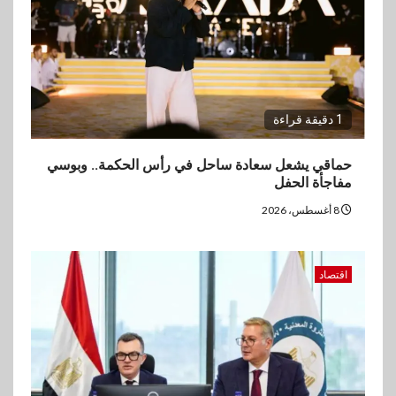
3
اقتصاد
ارتفاع أسعار النفط مع تصاعد
المخاوف بشأن مستقبل الملاحة
في مضيق هرمز
1 دقيقة قراءة
4
بنوك
البنك الزراعي يكرم موظفيه
حماقي يشعل سعادة ساحل في رأس الحكمة.. وبوسي
المتميزين بعد تحقيق نتائج قياسية
مفاجأة الحفل
بالقروض الشخصية خلال الربع
الأول 2026
8 أغسطس، 2026
5
بنوك
اقتصاد
إنتيسا سان باولو تحقق 5.6 مليار
يورو صافي ربح في النصف الأول
2026