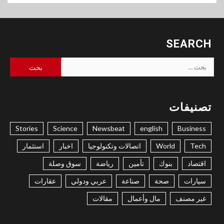
SEARCH
البحث
عن:
تصنيفات
Stories
Science
Newsbeat
english
Business
Tech
World
اتصالات وتكنولوجيا
اخبار
استثمار
اقتصاد
بنوك
تأمين
رياضة
سوق وصلة
سيارات
صحة
صناعة
عربي ودولي
عقارات
غير مصنف
مال وأعمال
مقالات