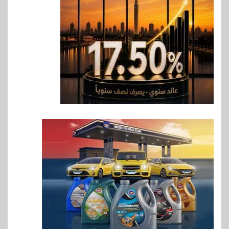
لدعم الصادرات وتحقيق
مستهدفات رؤية مصر 2030
7
بنوك
بنك مصر يشارك في فعالية اليوم
العالمي للشباب ويقدم العديد من
العروض المجانية
8
بنوك
بنك QNB مصر يعزز جاهزية
المشروعات الصغيرة والمتوسطة
للنمو والتوسع
9
اخبار
فيكسد مصر و”حلول” تتشاركان
في تطوير أول منصة للسياحة
الصحية في مصر والشرق الأوسط
وأفريقيا Tour4Cure