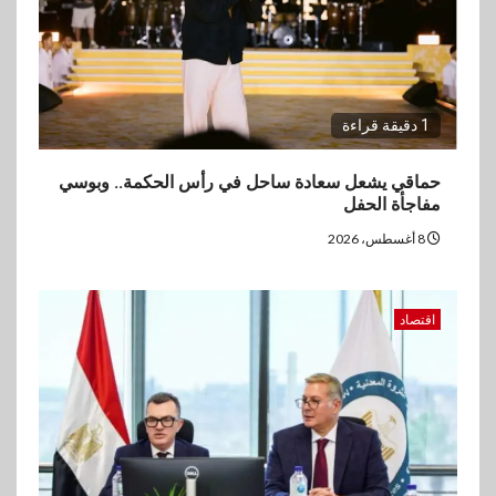
اقتصاد
ارتفاع أسعار النفط مع تصاعد
المخاوف بشأن مستقبل الملاحة
في مضيق هرمز
1 دقيقة قراءة
4
بنوك
البنك الزراعي يكرم موظفيه
حماقي يشعل سعادة ساحل في رأس الحكمة.. وبوسي
المتميزين بعد تحقيق نتائج قياسية
مفاجأة الحفل
بالقروض الشخصية خلال الربع
الأول 2026
8 أغسطس، 2026
5
بنوك
اقتصاد
إنتيسا سان باولو تحقق 5.6 مليار
يورو صافي ربح في النصف الأول
2026