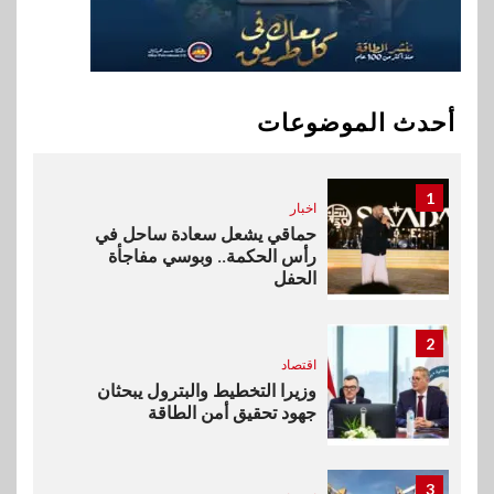
10
سوق وصلة
هواوي: هاتف nova 15
Max بطارية ضخمة وتصميم متين
أحدث الموضوعات
جهازًا مثاليًا للشباب
1
اخبار
حماقي يشعل سعادة ساحل في
رأس الحكمة.. وبوسي مفاجأة
الحفل
2
اقتصاد
وزيرا التخطيط والبترول يبحثان
جهود تحقيق أمن الطاقة
3