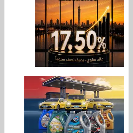
بنك QNB مصر يعزز جاهزية
المشروعات الصغيرة والمتوسطة
للنمو والتوسع
7
اخبار
فيكسد مصر و”حلول” تتشاركان
في تطوير أول منصة للسياحة
الصحية في مصر والشرق الأوسط
وأفريقيا Tour4Cure
8
سوق وصلة
هواوي: هاتف nova 15
Max بطارية ضخمة وتصميم متين
جهازًا مثاليًا للشباب
9
اقتصاد
إي اف چي فاينانس تستعرض
خطط نمو «بلد» لتعزيز حضورها