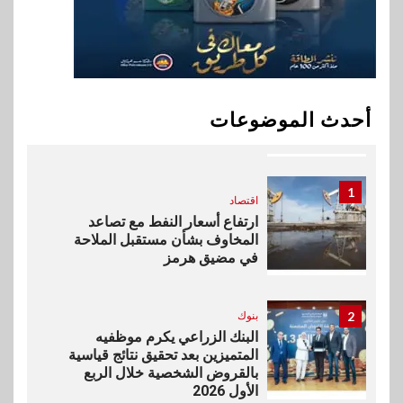
في سوق تحويلات المصريين
بالخارج
10
اخبار
بيان توضيحي صادر عن شركة
أحدث الموضوعات
ناتجاس
1
اقتصاد
ارتفاع أسعار النفط مع تصاعد
المخاوف بشأن مستقبل الملاحة
في مضيق هرمز
2
بنوك
البنك الزراعي يكرم موظفيه
المتميزين بعد تحقيق نتائج قياسية
بالقروض الشخصية خلال الربع
الأول 2026