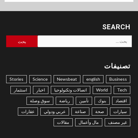
SEARCH
البحث
عن:
تصنيفات
Stories
Science
Newsbeat
english
Business
Tech
World
اتصالات وتكنولوجيا
اخبار
استثمار
اقتصاد
بنوك
تأمين
رياضة
سوق وصلة
سيارات
صحة
صناعة
عربي ودولي
عقارات
غير مصنف
مال وأعمال
مقالات