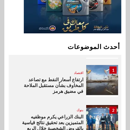
خطط نمو «بلد» لتعزيز حضورها
في سوق تحويلات المصريين
بالخارج
10
اخبار
بيان توضيحي صادر عن شركة
أحدث الموضوعات
ناتجاس
1
اقتصاد
ارتفاع أسعار النفط مع تصاعد
المخاوف بشأن مستقبل الملاحة
في مضيق هرمز
2
بنوك
البنك الزراعي يكرم موظفيه
المتميزين بعد تحقيق نتائج قياسية
بالقروض الشخصية خلال الربع