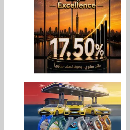
6
بنوك
بنك QNB مصر يعزز جاهزية
المشروعات الصغيرة والمتوسطة
للنمو والتوسع
7
اخبار
فيكسد مصر و”حلول” تتشاركان
في تطوير أول منصة للسياحة
الصحية في مصر والشرق الأوسط
وأفريقيا Tour4Cure
8
سوق وصلة
هواوي: هاتف nova 15
Max بطارية ضخمة وتصميم متين
جهازًا مثاليًا للشباب
9
اقتصاد
إي اف چي فاينانس تستعرض