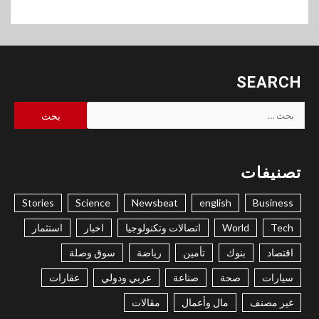
SEARCH
البحث
عن:
تصنيفات
Stories
Science
Newsbeat
english
Business
Tech
World
اتصالات وتكنولوجيا
اخبار
استثمار
اقتصاد
بنوك
تأمين
رياضة
سوق وصلة
سيارات
صحة
صناعة
عربي ودولي
عقارات
غير مصنف
مال وأعمال
مقالات