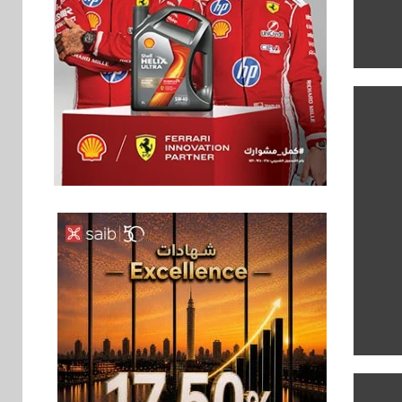
بنوك
6
بنك QNB مصر يعزز
جاهزية المشروعات
الصغيرة والمتوسطة
للنمو والتوسع
اخبار
فيكسد مصر و”حلول”
7
تتشاركان في تطوير