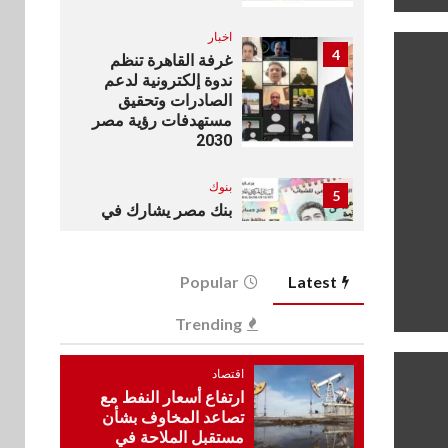
اخبار
4
غرفة القاهرة تنظم
ندوة إلكترونية لدعم
الصادرات وتحقيق
مستهدفات رؤية مصر
2030
بنوك
5
بنك مصر يشارك في
فعالية اليوم العالمي
للشباب ويقدم العديد
من العروض المجانية
Popular
Latest
بنوك
Trending
6
بنك QNB مصر يعزز
جاهزية المشروعات
اقتصاد
الصغيرة والمتوسطة
ارتفاع أسعار النفط مع
للنمو والتوسع
تصاعد المخاوف بشأن
مستقبل الملاحة في