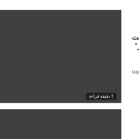
الجديد V60 Lite تحت
”
 كشفت شركة vivo مؤخراً عن هاتفها الجديد V60
1 دقيقة قراءة