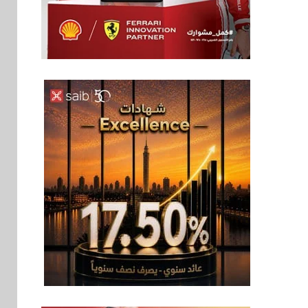
بنوك
6
بنك QNB مصر يعزز
جاهزية المشروعات
الصغيرة والمتوسطة
للنمو والتوسع
اخبار
فيكسد مصر و”حلول”
7
تتشاركان في تطوير
أول منصة للسياحة
الصحية في مصر
والشرق الأوسط
وأفريقيا Tour4Cure
سوق وصلة
8