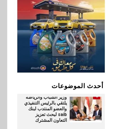
بنوك
9
بنك QNB مصر يعزز
جاهزية المشروعات
الصغيرة والمتوسطة
للنمو والتوسع
اخبار
فيكسد مصر و”حلول”
10
تتشاركان في تطوير
أول منصة للسياحة
الصحية في مصر
والشرق الأوسط
وأفريقيا Tour4Cure
أحدث الموضوعات
بنوك
رياضة
1
وزير الشباب والرياضة
يلتقي بالرئيس التنفيذي
والعضو المنتدب لبنك
saib لبحث تعزيز
التعاون المشترك