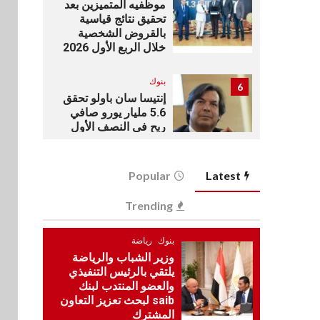
موظفيه المتميزين بعد
تحقيق نتائج قياسية
بالقروض الشخصية
خلال الربع الأول 2026
بنوك
6
إنتيسا سان باولو تحقق
5.6 مليار يورو صافي
ربح في النصف الأول
2026
Latest
اخبار
Popular
7
غرفة القاهرة تنظم
Trending
ندوة إلكترونية لدعم
الصادرات وتحقيق
مستهدفات رؤية مصر
بنوك
رياضة
2030
وزير الشباب والرياضة
يلتقي بالرئيس التنفيذي
بنوك
والعضو المنتدب لبنك
8
بنك مصر يشارك في
saib لبحث تعزيز التعاون
فعالية اليوم العالمي
المشترك