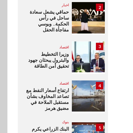
اخبار
2
حماقي يشعل سعادة
ساحل في رأس
الحكمة.. وبوسي
مفاجأة الحفل
3
اقتصاد
وزيرا التخطيط
والبترول يبحثان جهود
تحقيق أمن الطاقة
اقتصاد
4
ارتفاع أسعار النفط مع
تصاعد المخاوف بشأن
مستقبل الملاحة في
مضيق هرمز
بنوك
5
البنك الزراعي يكرم