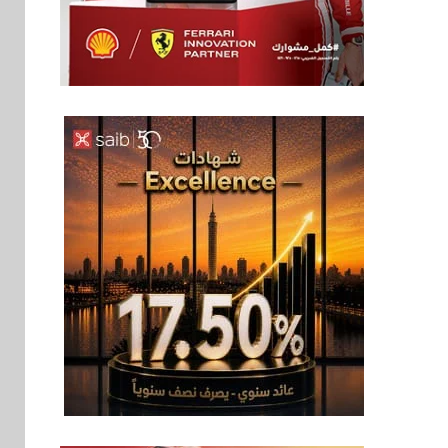
بنوك
6
إنتيسا سان باولو تحقق
5.6 مليار يورو صافي
ربح في النصف الأول
2026
اخبار
7
غرفة القاهرة تنظم
ندوة إلكترونية لدعم
الصادرات وتحقيق
مستهدفات رؤية مصر
2030
بنوك
8
بنك مصر يشارك في
فعالية اليوم العالمي
للشباب ويقدم العديد
من العروض المجانية