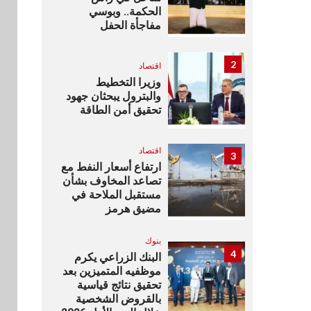
الحكمة.. وبوسي
مفاجأة الحفل
2
اقتصاد
وزيرا التخطيط
والبترول يبحثان جهود
تحقيق أمن الطاقة
اقتصاد
3
ارتفاع أسعار النفط مع
تصاعد المخاوف بشأن
مستقبل الملاحة في
مضيق هرمز
بنوك
4
البنك الزراعي يكرم
موظفيه المتميزين بعد
تحقيق نتائج قياسية
بالقروض الشخصية