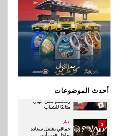
جاهزية المشروعات
الصغيرة والمتوسطة
للنمو والتوسع
اخبار
فيكسد مصر و”حلول”
9
تتشاركان في تطوير
أول منصة للسياحة
الصحية في مصر
والشرق الأوسط
وأفريقيا Tour4Cure
سوق وصلة
10
هواوي: هاتف nova 15
أحدث الموضوعات
Max بطارية ضخمة
وتصميم متين جهازًا
مثاليًا للشباب
اخبار
1
حماقي يشعل سعادة
ساحل في رأس