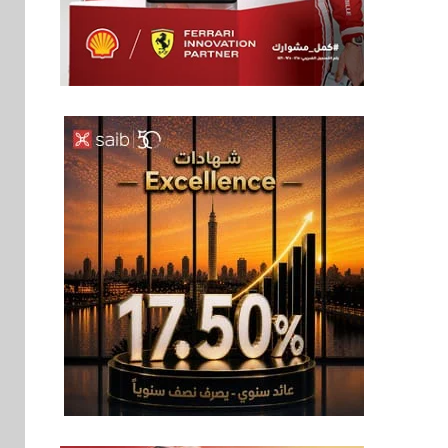
اخبار
6
غرفة القاهرة تنظم
ندوة إلكترونية لدعم
الصادرات وتحقيق
مستهدفات رؤية مصر
2030
بنوك
7
بنك مصر يشارك في
فعالية اليوم العالمي
للشباب ويقدم العديد
من العروض المجانية
بنوك
8
بنك QNB مصر يعزز