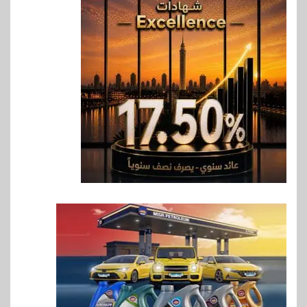
6
بنوك
بنك QNB مصر يعزز جاهزية
المشروعات الصغيرة والمتوسطة
للنمو والتوسع
7
اخبار
فيكسد مصر و”حلول” تتشاركان
في تطوير أول منصة للسياحة
الصحية في مصر والشرق الأوسط
وأفريقيا Tour4Cure
8
سوق وصلة
هواوي: هاتف nova 15
Max بطارية ضخمة وتصميم متين
جهازًا مثاليًا للشباب
9
اقتصاد