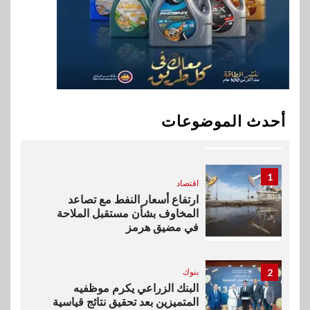
إي اف چي فاينانس تستعرض
خطط نمو «بلد» لتعزيز حضورها
في سوق تحويلات المصريين
بالخارج
10
اخبار
بيان توضيحي صادر عن شركة
أحدث الموضوعات
ناتجاس
1
اقتصاد
ارتفاع أسعار النفط مع تصاعد
المخاوف بشأن مستقبل الملاحة
في مضيق هرمز
2
بنوك
البنك الزراعي يكرم موظفيه
المتميزين بعد تحقيق نتائج قياسية