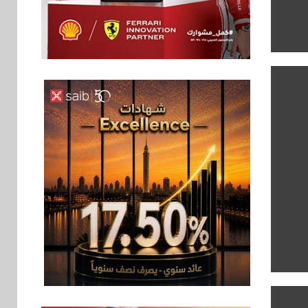
اخبار
فيكسد مصر و”حلول”
6
تتشاركان في تطوير
أول منصة للسياحة
الصحية في مصر
والشرق الأوسط
وأفريقيا Tour4Cure
سوق وصلة
7
هواوي: هاتف nova 15
Max بطارية ضخمة
وتصميم متين جهازًا
مثاليًا للشباب
اقتصاد
8
إي اف چي فاينانس
تستعرض خطط نمو
«بلد» لتعزيز حضورها
في سوق تحويلات