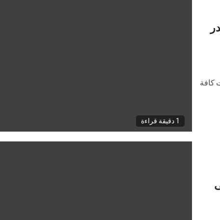
لصناعيةIDB يصدر
 كافة
1 دقيقة قراءة
لى