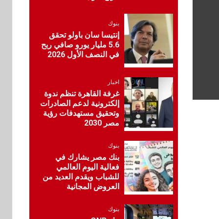
تستعرض خطط نمو
«بلد» لتعزيز حضورها
في سوق تحويلات
بنوك
المصريين بالخارج
إنتيسا سان باولو تحقق
5.6 مليار يورو صافي ربح
في النصف الأول 2026
9
اخبار
بيان توضيحي صادر عن
اخبار
شركة ناتجاس
غرفة القاهرة تنظم ندوة
إلكترونية لدعم الصادرات
وتحقيق مستهدفات رؤية
سوق وصلة
مصر 2030
10
vivo تشعل المنافسة
في مصر مع إطلاق
بنوك
Y500 المزود ببطارية
بنك مصر يشارك في
بسعة 8100 مللي أمبير
فعالية اليوم العالمي
للشباب ويقدم العديد من
بنوك
العروض المجانية
1
البنك الزراعي يكرم
موظفيه المتميزين بعد
بنوك
تحقيق نتائج قياسية