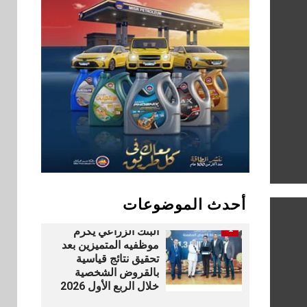
المصريين بالخارج
9
اخبار
بيان توضيحي صادر عن
شركة ناتجاس
سوق وصلة
10
vivo تشعل المنافسة
في مصر مع إطلاق
Y500 المزود ببطارية
بسعة 8100 مللي أمبير
أحدث الموضوعات
بنوك
1
البنك الزراعي يكرم
موظفيه المتميزين بعد
تحقيق نتائج قياسية
بالقروض الشخصية
خلال الربع الأول 2026