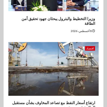
بالقروض الشخصية خلال الربع
الأول 2026
4
وزيرا التخطيط والبترول يبحثان جهود تحقيق أمن
بنوك
الطاقة
إنتيسا سان باولو تحقق 5.6 مليار
يورو صافي ربح في النصف الأول
8 أغسطس، 2026
2026
اقتصاد
5
اخبار
غرفة القاهرة تنظم ندوة إلكترونية
لدعم الصادرات وتحقيق
مستهدفات رؤية مصر 2030
ارتفاع أسعار النفط مع تصاعد المخاوف بشأن مستقبل