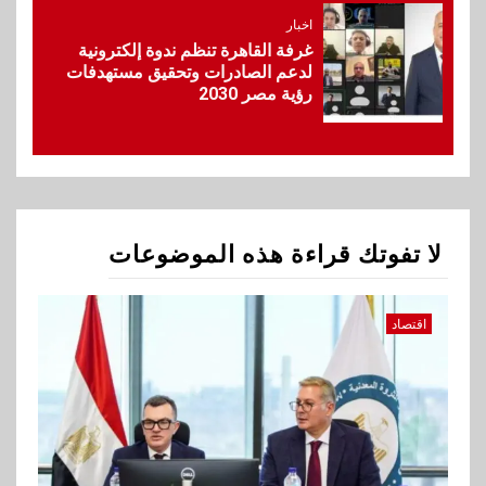
إي اف چي فاينانس تستعرض
خطط نمو «بلد» لتعزيز حضورها
اخبار
في سوق تحويلات المصريين
غرفة القاهرة تنظم ندوة إلكترونية
بالخارج
لدعم الصادرات وتحقيق مستهدفات
رؤية مصر 2030
1
اقتصاد
وزيرا التخطيط والبترول يبحثان
جهود تحقيق أمن الطاقة
لا تفوتك قراءة هذه الموضوعات
2
اقتصاد
ارتفاع أسعار النفط مع تصاعد
اقتصاد
المخاوف بشأن مستقبل الملاحة
في مضيق هرمز
3
بنوك
البنك الزراعي يكرم موظفيه
المتميزين بعد تحقيق نتائج قياسية