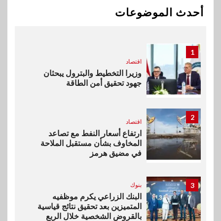
خطط نمو «بلد» لتعزيز حضورها
أحدث الموضوعات
في سوق تحويلات المصريين
بالخارج
1
اقتصاد
وزيرا التخطيط والبترول يبحثان
جهود تحقيق أمن الطاقة
2
اقتصاد
ارتفاع أسعار النفط مع تصاعد
المخاوف بشأن مستقبل الملاحة
في مضيق هرمز
3
بنوك
البنك الزراعي يكرم موظفيه
المتميزين بعد تحقيق نتائج قياسية
بالقروض الشخصية خلال الربع