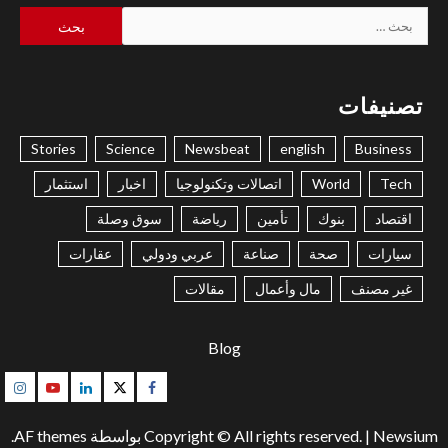
البحث
عن:
تصنيفات
Stories
Science
Newsbeat
english
Business
Tech
World
اتصالات وتكنولوجيا
اخبار
استثمار
اقتصاد
بنوك
تأمين
رياضة
سوق وصلة
سيارات
صحة
صناعة
عربي ودولي
عقارات
غير مصنف
مال وأعمال
مقالات
Blog
gram
Youtube
Linkedin
Twitter
Facebook
Newsium
|
Copyright © All rights reserved.
بواسطة AF themes.