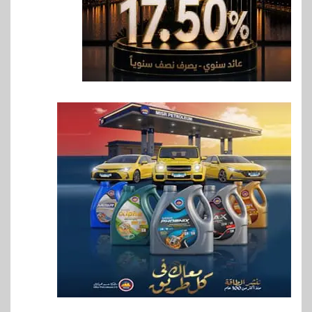
7
بنوك
بنك QNB مصر يعزز جاهزية
المشروعات الصغيرة والمتوسطة
للنمو والتوسع
8
اخبار
فيكسد مصر و”حلول” تتشاركان
في تطوير أول منصة للسياحة
الصحية في مصر والشرق الأوسط
وأفريقيا Tour4Cure
9
سوق وصلة
هواوي: هاتف nova 15
Max بطارية ضخمة وتصميم متين
جهازًا مثاليًا للشباب
10
اقتصاد
إي اف چي فاينانس تستعرض