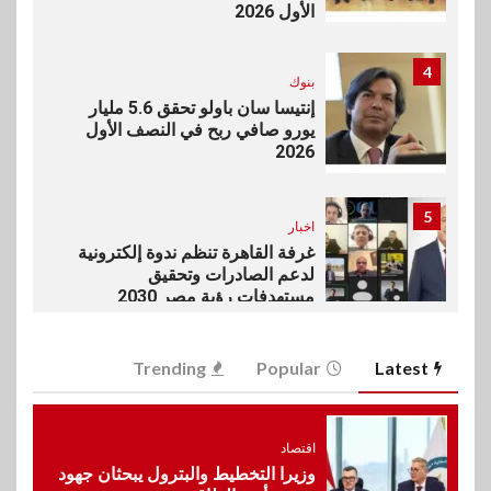
الأول 2026
4
بنوك
إنتيسا سان باولو تحقق 5.6 مليار
يورو صافي ربح في النصف الأول
2026
5
اخبار
غرفة القاهرة تنظم ندوة إلكترونية
لدعم الصادرات وتحقيق
مستهدفات رؤية مصر 2030
6
Trending
Popular
Latest
بنوك
بنك مصر يشارك في فعالية اليوم
العالمي للشباب ويقدم العديد من
العروض المجانية
اقتصاد
وزيرا التخطيط والبترول يبحثان جهود