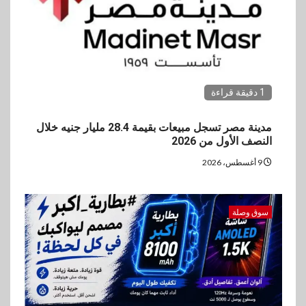
3
بنوك
رياضة
وزير الشباب والرياضة يلتقي
بالرئيس التنفيذي والعضو المنتدب
لبنك saib لبحث تعزيز التعاون
المشترك
1 دقيقة قراءة
4
اخبار
مدينة مصر تسجل مبيعات بقيمة 28.4 مليار جنيه خلال
حماقي يشعل سعادة ساحل في
النصف الأول من 2026
رأس الحكمة.. وبوسي مفاجأة
الحفل
9 أغسطس، 2026
5
سوق وصلة
اقتصاد
وزيرا التخطيط والبترول يبحثان
جهود تحقيق أمن الطاقة