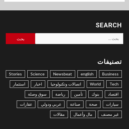
SEARCH
البحث
عن:
تصنيفات
Stories
Science
Newsbeat
english
Business
Tech
World
اتصالات وتكنولوجيا
اخبار
استثمار
اقتصاد
بنوك
تأمين
رياضة
سوق وصلة
سيارات
صحة
صناعة
عربي ودولي
عقارات
غير مصنف
مال وأعمال
مقالات