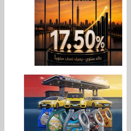
ارتفاع أسعار النفط مع تصاعد
المخاوف بشأن مستقبل الملاحة
في مضيق هرمز
7
بنوك
البنك الزراعي يكرم موظفيه
المتميزين بعد تحقيق نتائج قياسية
بالقروض الشخصية خلال الربع
الأول 2026
8
بنوك
إنتيسا سان باولو تحقق 5.6 مليار
يورو صافي ربح في النصف الأول
2026
9
اخبار
غرفة القاهرة تنظم ندوة إلكترونية
لدعم الصادرات وتحقيق