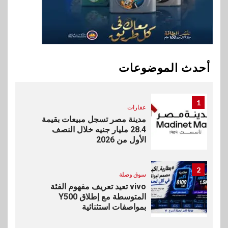
مستهدفات رؤية مصر 2030
10
بنوك
بنك مصر يشارك في فعالية اليوم
العالمي للشباب ويقدم العديد من
أحدث الموضوعات
العروض المجانية
1
عقارات
مدينة مصر تسجل مبيعات بقيمة
28.4 مليار جنيه خلال النصف
الأول من 2026
2
سوق وصلة
vivo تعيد تعريف مفهوم الفئة
المتوسطة مع إطلاق Y500
بمواصفات استثنائية