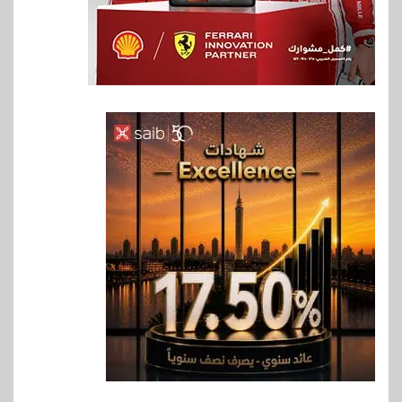
6
بنوك
بنك QNB مصر يعزز جاهزية
المشروعات الصغيرة والمتوسطة
للنمو والتوسع
7
اخبار
فيكسد مصر و”حلول” تتشاركان
في تطوير أول منصة للسياحة
الصحية في مصر والشرق الأوسط
وأفريقيا Tour4Cure