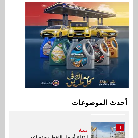
8
سوق وصلة
هواوي: هاتف nova 15
Max بطارية ضخمة وتصميم متين
جهازًا مثاليًا للشباب
9
اقتصاد
إي اف چي فاينانس تستعرض
خطط نمو «بلد» لتعزيز حضورها
في سوق تحويلات المصريين
بالخارج
10
اخبار
بيان توضيحي صادر عن شركة
أحدث الموضوعات
ناتجاس
1
اقتصاد
ارتفاع أسعار النفط مع تصاعد