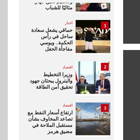
وتصميم متين جهازًا
مثاليًا للشباب
اخبار
1
حماقي يشعل سعادة
ساحل في رأس
الحكمة.. وبوسي
مفاجأة الحفل
2
اقتصاد
وزيرا التخطيط
والبترول يبحثان جهود
تحقيق أمن الطاقة
اقتصاد
3
ارتفاع أسعار النفط مع
تصاعد المخاوف بشأن
مستقبل الملاحة في
مضيق هرمز