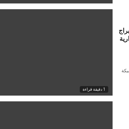
راج
رية
بكة
1 دقيقة قراءة