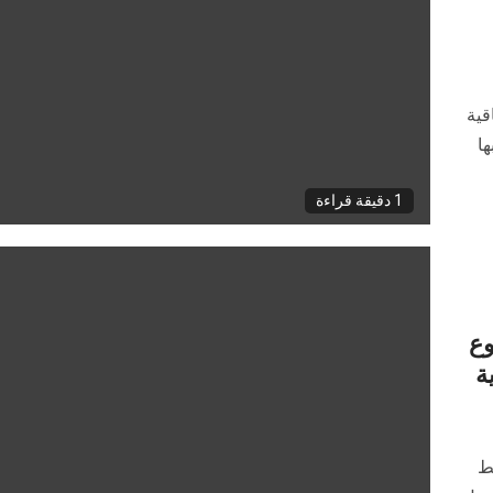
قية
ها
1 دقيقة قراءة
وع
توسط