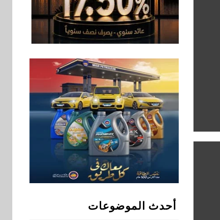
للشباب ويقدم العديد
من العروض المجانية
بنوك
8
بنك QNB مصر يعزز
جاهزية المشروعات
الصغيرة والمتوسطة
للنمو والتوسع
اخبار
فيكسد مصر و”حلول”
9
تتشاركان في تطوير
أول منصة للسياحة
الصحية في مصر
والشرق الأوسط
وأفريقيا Tour4Cure
سوق وصلة
10
هواوي: هاتف nova 15
أحدث الموضوعات
Max بطارية ضخمة