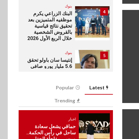
بنوك
4
البنك الزراعي يكرم
موظفيه المتميزين بعد
تحقيق نتائج قياسية
بالقروض الشخصية
خلال الربع الأول 2026
بنوك
5
إنتيسا سان باولو تحقق
5.6 مليار يورو صافي
ربح في النصف الأول
2026
Popular
Latest
اخبار
6
Trending
غرفة القاهرة تنظم
ندوة إلكترونية لدعم
الصادرات وتحقيق
مستهدفات رؤية مصر
اخبار
2030
حماقي يشعل سعادة
ساحل في رأس الحكمة..
وبوسي مفاجأة الحفل