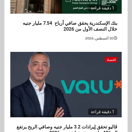
1 دقيقة قراءة
4
سوق وصلة
vivo تعيد تعريف مفهوم الفئة
بنك الإسكندرية يحقق صافي أرباح 7.54 مليار جنيه
المتوسطة مع إطلاق Y500
خلال النصف الأول من 2026
بمواصفات استثنائية
10 أغسطس، 2026
5
بنوك
رياضة
وزير الشباب والرياضة يلتقي
اقتصاد
بالرئيس التنفيذي والعضو المنتدب
لبنك saib لبحث تعزيز التعاون
المشترك
1 دقيقة قراءة
ڤاليو تحقق إيرادات 3.2 مليار جنيه وصافي الربح يرتفع