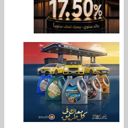
7
اقتصاد
وزيرا التخطيط والبترول يبحثان
جهود تحقيق أمن الطاقة
8
اقتصاد
ارتفاع أسعار النفط مع تصاعد
المخاوف بشأن مستقبل الملاحة
في مضيق هرمز
9
بنوك
البنك الزراعي يكرم موظفيه
المتميزين بعد تحقيق نتائج قياسية
بالقروض الشخصية خلال الربع
الأول 2026
10
بنوك
إنتيسا سان باولو تحقق 5.6 مليار