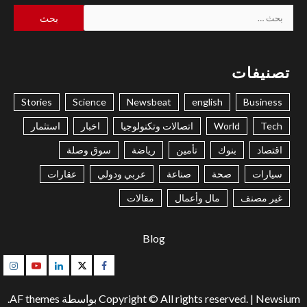
البحث
عن:
تصنيفات
Stories
Science
Newsbeat
english
Business
Tech
World
اتصالات وتكنولوجيا
اخبار
استثمار
اقتصاد
بنوك
تأمين
رياضة
سوق وصلة
سيارات
صحة
صناعة
عربي ودولي
عقارات
غير مصنف
مال وأعمال
مقالات
Blog
gram
Youtube
Linkedin
Twitter
Facebook
Newsium
|
Copyright © All rights reserved.
بواسطة AF themes.