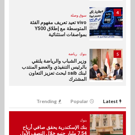
4
سوق وصلة
vivo تعيد تعريف مفهوم الفئة
المتوسطة مع إطلاق Y500
بمواصفات استثنائية
5
بنوك
رياضة
وزير الشباب والرياضة يلتقي
بالرئيس التنفيذي والعضو المنتدب
لبنك saib لبحث تعزيز التعاون
المشترك
6
اخبار
Trending
Popular
Latest
حماقي يشعل سعادة ساحل في
رأس الحكمة.. وبوسي مفاجأة
الحفل
بنوك
بنك الإسكندرية يحقق صافي أرباح
7.54 مليار جنيه خلال النصف الأول