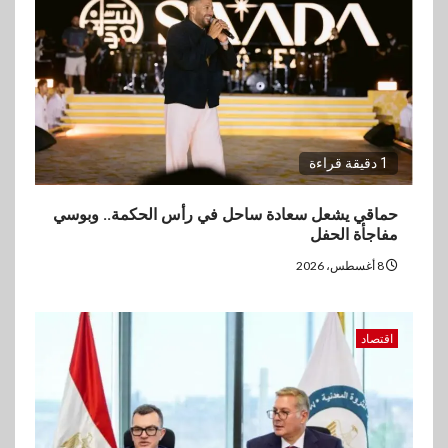
3
اقتصاد
ارتفاع أسعار النفط مع تصاعد
المخاوف بشأن مستقبل الملاحة
في مضيق هرمز
1 دقيقة قراءة
4
بنوك
البنك الزراعي يكرم موظفيه
حماقي يشعل سعادة ساحل في رأس الحكمة.. وبوسي
المتميزين بعد تحقيق نتائج قياسية
مفاجأة الحفل
بالقروض الشخصية خلال الربع
الأول 2026
8 أغسطس، 2026
5
بنوك
اقتصاد
إنتيسا سان باولو تحقق 5.6 مليار
يورو صافي ربح في النصف الأول
2026