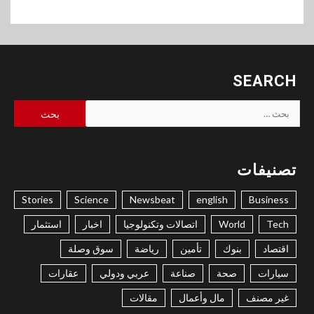
SEARCH
البحث
عن:
تصنيفات
Stories
Science
Newsbeat
english
Business
Tech
World
اتصالات وتكنولوجيا
اخبار
استثمار
اقتصاد
بنوك
تأمين
رياضة
سوق وصلة
سيارات
صحة
صناعة
عربي ودولي
عقارات
غير مصنف
مال وأعمال
مقالات