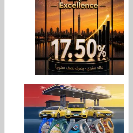
6
اخبار
غرفة القاهرة تنظم ندوة إلكترونية
لدعم الصادرات وتحقيق
مستهدفات رؤية مصر 2030
7
بنوك
بنك مصر يشارك في فعالية اليوم
العالمي للشباب ويقدم العديد من
العروض المجانية
8
بنوك
بنك QNB مصر يعزز جاهزية
المشروعات الصغيرة والمتوسطة
للنمو والتوسع
9
اخبار
فيكسد مصر و”حلول” تتشاركان