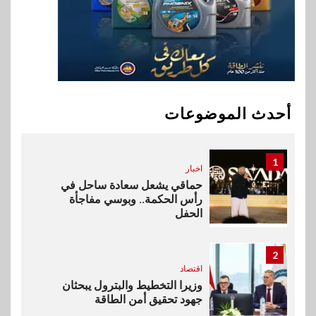
في تطوير أول منصة للسياحة
الصحية في مصر والشرق الأوسط
وأفريقيا Tour4Cure
10
سوق وصلة
هواوي: هاتف nova 15
Max بطارية ضخمة وتصميم متين
أحدث الموضوعات
جهازًا مثاليًا للشباب
1
اخبار
حماقي يشعل سعادة ساحل في
رأس الحكمة.. وبوسي مفاجأة
الحفل
2
اقتصاد
وزيرا التخطيط والبترول يبحثان
جهود تحقيق أمن الطاقة