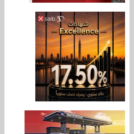
6
اخبار
حماقي يشعل سعادة ساحل في
رأس الحكمة.. وبوسي مفاجأة
الحفل
7
اقتصاد
وزيرا التخطيط والبترول يبحثان
جهود تحقيق أمن الطاقة
8
اقتصاد
ارتفاع أسعار النفط مع تصاعد
المخاوف بشأن مستقبل الملاحة
في مضيق هرمز