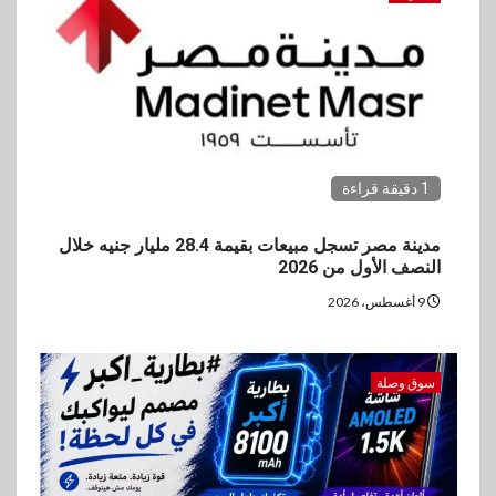
3
بنوك
رياضة
وزير الشباب والرياضة يلتقي
بالرئيس التنفيذي والعضو المنتدب
لبنك saib لبحث تعزيز التعاون
المشترك
1 دقيقة قراءة
4
اخبار
مدينة مصر تسجل مبيعات بقيمة 28.4 مليار جنيه خلال
حماقي يشعل سعادة ساحل في
النصف الأول من 2026
رأس الحكمة.. وبوسي مفاجأة
الحفل
9 أغسطس، 2026
5
سوق وصلة
اقتصاد
وزيرا التخطيط والبترول يبحثان
جهود تحقيق أمن الطاقة