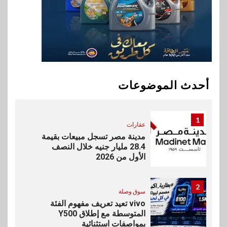
غرفة القاهرة تنظم ندوة إلكترونية
لدعم الصادرات وتحقيق
مستهدفات رؤية مصر 2030
10
بنوك
بنك مصر يشارك في فعالية اليوم
العالمي للشباب ويقدم العديد من
أحدث الموضوعات
العروض المجانية
1
عقارات
مدينة مصر تسجل مبيعات بقيمة
28.4 مليار جنيه خلال النصف
الأول من 2026
2
سوق وصلة
vivo تعيد تعريف مفهوم الفئة
المتوسطة مع إطلاق Y500
بمواصفات استثنائية