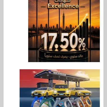
6
اقتصاد
ارتفاع أسعار النفط مع تصاعد
المخاوف بشأن مستقبل الملاحة
في مضيق هرمز
7
بنوك
البنك الزراعي يكرم موظفيه
المتميزين بعد تحقيق نتائج قياسية
بالقروض الشخصية خلال الربع
الأول 2026
8
بنوك
إنتيسا سان باولو تحقق 5.6 مليار
يورو صافي ربح في النصف الأول
2026
9
اخبار