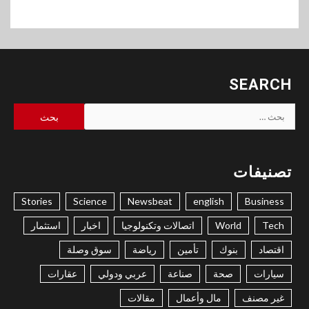
SEARCH
البحث
عن:
تصنيفات
Stories
Science
Newsbeat
english
Business
Tech
World
اتصالات وتكنولوجيا
اخبار
استثمار
اقتصاد
بنوك
تأمين
رياضة
سوق وصلة
سيارات
صحة
صناعة
عربي ودولي
عقارات
غير مصنف
مال وأعمال
مقالات