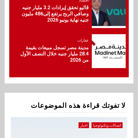
اقتصاد
ڤاليو تحقق إيرادات 3.2 مليار جنيه
وصافي الربح يرتفع إلى486 مليون
10
جنيه نهاية يونيو 2026
اقتصاد
ارتفاع أسعار النفط مع تصاعد
المخاوف بشأن مستقبل الملاحة
في مضيق هرمز
عقارات
مدينة مصر تسجل مبيعات بقيمة
28.4 مليار جنيه خلال النصف الأول
1
من 2026
اتصالات وتكنولوجيا
اخبار
تنظيم الاتصالات يحيل شركات
المحمول للنيابة العامة
2
اخبار
لا تفوتك قراءة هذه الموضوعات
جوميا مصر تطلق حملة العودة
إلى المدارس بتشكيلة موسعة
وعروض يومية
اتصالات وتكنولوجيا
اخبار