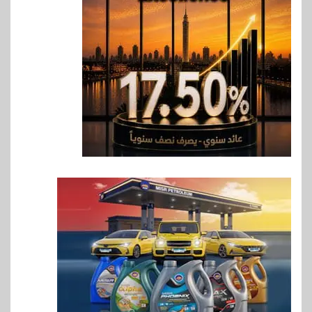
vivo تعيد تعريف مفهوم الفئة
المتوسطة مع إطلاق Y500
بمواصفات استثنائية
7
بنوك
رياضة
وزير الشباب والرياضة يلتقي
بالرئيس التنفيذي والعضو المنتدب
لبنك saib لبحث تعزيز التعاون
المشترك
8
اخبار
حماقي يشعل سعادة ساحل في
رأس الحكمة.. وبوسي مفاجأة
الحفل
9
اقتصاد
وزيرا التخطيط والبترول يبحثان