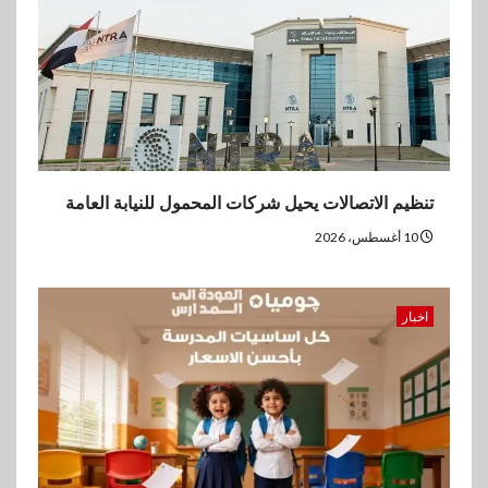
3
بنوك
بنك الإسكندرية يحقق صافي أرباح
7.54 مليار جنيه خلال النصف
الأول من 2026
4
اقتصاد
ڤاليو تحقق إيرادات 3.2 مليار جنيه
تنظيم الاتصالات يحيل شركات المحمول للنيابة العامة
وصافي الربح يرتفع إلى486
مليون جنيه نهاية يونيو 2026
10 أغسطس، 2026
5
عقارات
اخبار
مدينة مصر تسجل مبيعات بقيمة
28.4 مليار جنيه خلال النصف
الأول من 2026