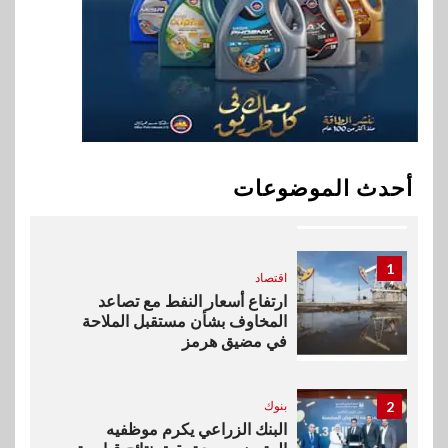
إي اف چي فاينانس تستعرض
خطط نمو «بلد» لتعزيز حضورها
في سوق تحويلات المصريين
بالخارج
10
اخبار
بيان توضيحي صادر عن شركة
أحدث الموضوعات
ناتجاس
1
اقتصاد
ارتفاع أسعار النفط مع تصاعد
المخاوف بشأن مستقبل الملاحة
في مضيق هرمز
2
بنوك
البنك الزراعي يكرم موظفيه