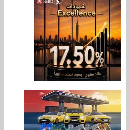
6
بنوك
بنك QNB مصر يعزز جاهزية
المشروعات الصغيرة والمتوسطة
للنمو والتوسع
7
اخبار
فيكسد مصر و”حلول” تتشاركان
في تطوير أول منصة للسياحة
الصحية في مصر والشرق الأوسط
وأفريقيا Tour4Cure
8
سوق وصلة
هواوي: هاتف nova 15
Max بطارية ضخمة وتصميم متين
جهازًا مثاليًا للشباب
9
اقتصاد