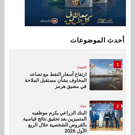
في سوق تحويلات المصريين
بالخارج
10
اخبار
بيان توضيحي صادر عن شركة
أحدث الموضوعات
ناتجاس
1
اقتصاد
ارتفاع أسعار النفط مع تصاعد
المخاوف بشأن مستقبل الملاحة
في مضيق هرمز
2
بنوك
البنك الزراعي يكرم موظفيه
المتميزين بعد تحقيق نتائج قياسية
بالقروض الشخصية خلال الربع
الأول 2026