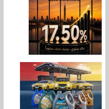
بنك QNB مصر يعزز جاهزية
المشروعات الصغيرة والمتوسطة
للنمو والتوسع
7
اخبار
فيكسد مصر و”حلول” تتشاركان
في تطوير أول منصة للسياحة
الصحية في مصر والشرق الأوسط
وأفريقيا Tour4Cure
8
سوق وصلة
هواوي: هاتف nova 15
Max بطارية ضخمة وتصميم متين
جهازًا مثاليًا للشباب
9
اقتصاد
إي اف چي فاينانس تستعرض
خطط نمو «بلد» لتعزيز حضورها