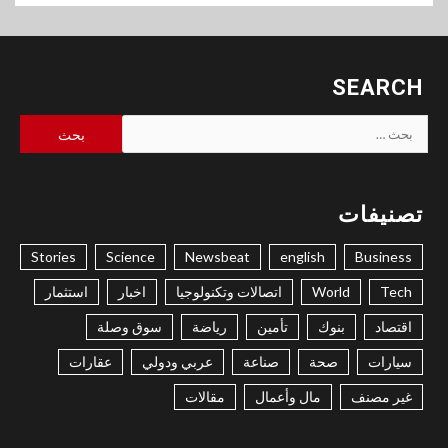
SEARCH
البحث
عن:
تصنيفات
Stories
Science
Newsbeat
english
Business
Tech
World
اتصالات وتكنولوجيا
اخبار
استثمار
اقتصاد
بنوك
تأمين
رياضة
سوق وصلة
سيارات
صحة
صناعة
عربي ودولي
عقارات
غير مصنف
مال وأعمال
مقالات