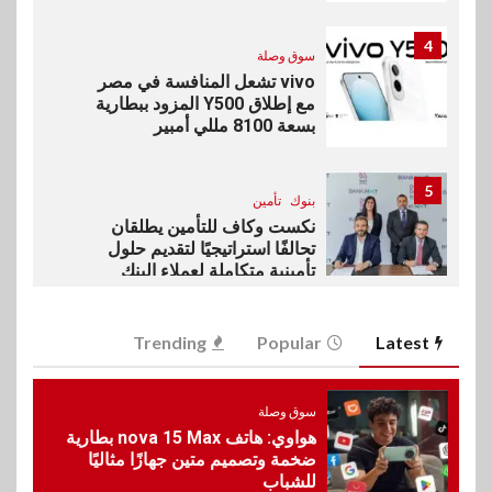
4
سوق وصلة
vivo تشعل المنافسة في مصر
مع إطلاق Y500 المزود ببطارية
بسعة 8100 مللي أمبير
5
بنوك
تأمين
نكست وكاف للتأمين يطلقان
تحالفًا استراتيجيًا لتقديم حلول
تأمينية متكاملة لعملاء البنك
6
Trending
Popular
Latest
اقتصاد
رئيس مجلس القضاء الأعلى يوقّع
بروتوكول تعاون مع البريد لتقديم
سوق وصلة
خدمة الإعلان الإلكتروني المسجل
هواوي: هاتف nova 15 Max بطارية
ضخمة وتصميم متين جهازًا مثاليًا
للشباب
7
اخبار