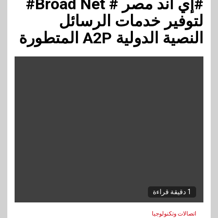
#إي آند مصر # Broad Net#
لتوفير خدمات الرسائل
النصية الدولية A2P المتطورة
1 دقيقة قراءة
اتصالات وتكنولوجيا