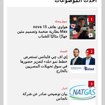
أحدث الموضوعات
رئيسًا تنفيذيًا للمعاملات المصرفية
الدولية
1
سوق وصلة
هواوي: هاتف nova 15
Max بطارية ضخمة وتصميم متين
جهازًا مثاليًا للشباب
2
اقتصاد
إي اف چي فاينانس تستعرض
خطط نمو «بلد» لتعزيز حضورها
في سوق تحويلات المصريين
بالخارج
3
اخبار
بيان توضيحي صادر عن شركة
ناتجاس