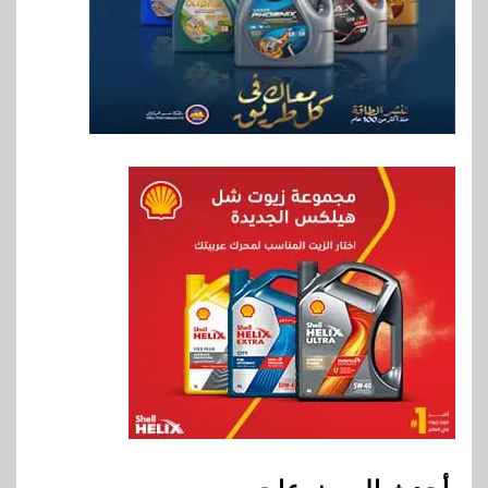
RAKICT تعلن عن شراكة
استراتيجية مع MCS لإطلاق
محفظة التدريب الرسمية
لكاسبرسكي
8
بنوك
بنك الإسكندرية يطلق الحساب
الجاري “ابدأ” اليومي
9
اخبار
سيارات
راية للمباني الذكية وSungrow
تعززان مكانة Electra كأسرع
شبكة لشحن المركبات الكهربائية
في مصر
10
بنوك
البنك الأهلي يعين عمرو السُلمي