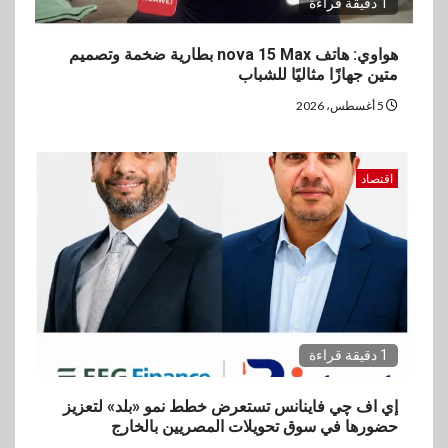
1 دقيقة قراءة
4
هواوي: هاتف nova 15 Max بطارية ضخمة وتصميم
سوق وصلة
متين جهازًا مثاليًا للشباب
vivo تشعل المنافسة في مصر
مع إطلاق Y500 المزود ببطارية
5 أغسطس، 2026
بسعة 8100 مللي أمبير
اقتصاد
5
بنوك
تأمين
نكست وكاف للتأمين يطلقان
تحالفًا استراتيجيًا لتقديم حلول
تأمينية متكاملة لعملاء البنك
1 دقيقة قراءة
إي اف چي فاينانس تستعرض خطط نمو «بلد» لتعزيز
حضورها في سوق تحويلات المصريين بالخارج