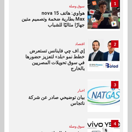
1
سوق وصلة
هواوي: هاتف nova 15
Max بطارية ضخمة وتصميم متين
جهازًا مثاليًا للشباب
2
اقتصاد
إي اف چي فاينانس تستعرض
خطط نمو «بلد» لتعزيز حضورها
في سوق تحويلات المصريين
بالخارج
3
اخبار
بيان توضيحي صادر عن شركة
ناتجاس
4
سوق وصلة