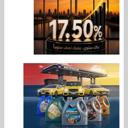
6
اقتصاد
رئيس مجلس القضاء الأعلى يوقّع
بروتوكول تعاون مع البريد لتقديم
خدمة الإعلان الإلكتروني المسجل
7
اخبار
RAKICT تعلن عن شراكة
استراتيجية مع MCS لإطلاق
محفظة التدريب الرسمية
لكاسبرسكي