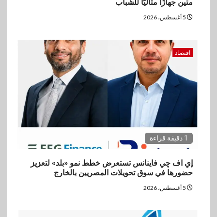
متين جهازًا مثاليًا للشباب
vivo تشعل المنافسة في مصر
مع إطلاق Y500 المزود ببطارية
5 أغسطس، 2026
بسعة 8100 مللي أمبير
اقتصاد
5
بنوك
تأمين
نكست وكاف للتأمين يطلقان
تحالفًا استراتيجيًا لتقديم حلول
تأمينية متكاملة لعملاء البنك
1 دقيقة قراءة
إي اف چي فاينانس تستعرض خطط نمو «بلد» لتعزيز
حضورها في سوق تحويلات المصريين بالخارج
5 أغسطس، 2026