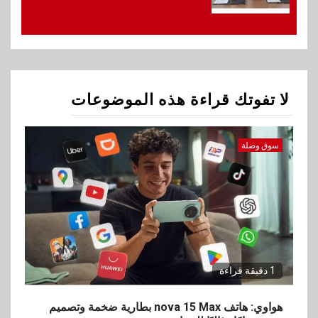
1
سوق وصلة
هواوي: هاتف nova 15
Max بطارية ضخمة وتصميم متين
جهازًا مثاليًا للشباب
لا تفوتك قراءة هذه الموضوعات
2
اقتصاد
إي اف چي فاينانس تستعرض
خطط نمو «بلد» لتعزيز حضورها
سوق وصلة
في سوق تحويلات المصريين
بالخارج
3
اخبار
بيان توضيحي صادر عن شركة
ناتجاس
1 دقيقة قراءة
4
هواوي: هاتف nova 15 Max بطارية ضخمة وتصميم
سوق وصلة