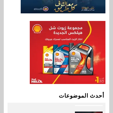
8
بنوك
بنك الإسكندرية يطلق الحساب
الجاري “ابدأ” اليومي
9
اخبار
سيارات
راية للمباني الذكية وSungrow
تعززان مكانة Electra كأسرع
شبكة لشحن المركبات الكهربائية
في مصر
10
بنوك
البنك الأهلي يعين عمرو السُلمي
أحدث الموضوعات
رئيسًا تنفيذيًا للمعاملات المصرفية
الدولية