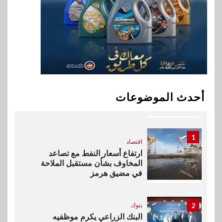
9
اقتصاد
إي اف چي فاينانس تستعرض
خطط نمو «بلد» لتعزيز حضورها
في سوق تحويلات المصريين
بالخارج
10
اخبار
بيان توضيحي صادر عن شركة
أحدث الموضوعات
ناتجاس
1
اقتصاد
ارتفاع أسعار النفط مع تصاعد
المخاوف بشأن مستقبل الملاحة
في مضيق هرمز
2
بنوك
البنك الزراعي يكرم موظفيه