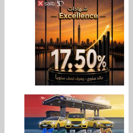
6
بنوك
بنك QNB مصر يعزز جاهزية
المشروعات الصغيرة والمتوسطة
للنمو والتوسع
7
اخبار
فيكسد مصر و”حلول” تتشاركان
في تطوير أول منصة للسياحة
الصحية في مصر والشرق الأوسط
وأفريقيا Tour4Cure
8
سوق وصلة
هواوي: هاتف nova 15
Max بطارية ضخمة وتصميم متين
جهازًا مثاليًا للشباب