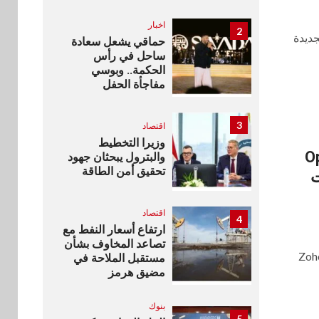
اخبار
2
جديدة
حماقي يشعل سعادة
ساحل في رأس
الحكمة.. وبوسي
مفاجأة الحفل
3
اقتصاد
وزيرا التخطيط
OpMa
والبترول يبحثان جهود
تحقيق أمن الطاقة
ت
اقتصاد
4
ارتفاع أسعار النفط مع
تصاعد المخاوف بشأن
علنت شركة مانيج إنجن التابعة لمجموعة زوهو Zoho
مستقبل الملاحة في
مضيق هرمز
بنوك
5