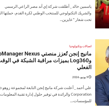
ياسمين خالد _ أطلقت شركة إي آند مصر الراعي الرسمي
والشريك التكنولوجي للمنتخب الوطني لكرة القدم، حملتها ال
تحت شعار "عايزين...
اتصالات وتكنولوجيا
مانيج إنجن تُعزز منصتي nager Nexus
وLog360 بميزات مراقبة الشبكة في الوق
الفعلي
9 يونيو، 2026
علي أحمد _ أ
Corporation والرائدة في توفير حلول إدارة تقنية المعلومات
للمؤسسات،...