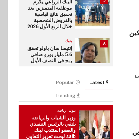
البنك الزراعي يكرم
موظفيه المتميزين بعد
تحقيق نتائج قياسية
بالقروض الشخصية
خلال الربع الأول 2026
ين
بنوك
6
إنتيسا سان باولو تحقق
5.6 مليار يورو صافي
ربح في النصف الأول
2026
همة
Latest
اخبار
Popular
7
غرفة القاهرة تنظم
Trending
ندوة إلكترونية لدعم
الصادرات وتحقيق
مستهدفات رؤية مصر
بنوك
رياضة
2030
وزير الشباب والرياضة
يلتقي بالرئيس التنفيذي
بنوك
والعضو المنتدب لبنك
8
في
بنك مصر يشارك في
saib لبحث تعزيز التعاون