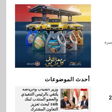
بنوك
9
بنك QNB مصر يعزز
جاهزية المشروعات
الصغيرة والمتوسطة
للنمو والتوسع
اخبار
يرة
فيكسد مصر و”حلول”
10
تتشاركان في تطوير
أول منصة للسياحة
الصحية في مصر
والشرق الأوسط
وأفريقيا Tour4Cure
أحدث الموضوعات
بنوك
رياضة
1
وزير الشباب والرياضة
يلتقي بالرئيس التنفيذي
والعضو المنتدب لبنك
saib لبحث تعزيز
التعاون المشترك