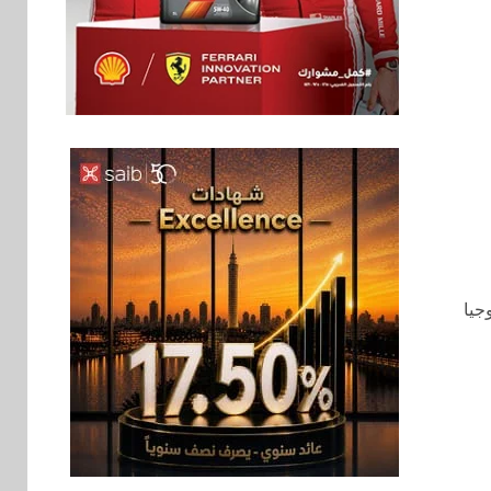
بنوك
6
إنتيسا سان باولو تحقق
5.6 مليار يورو صافي
ربح في النصف الأول
2026
اخبار
7
غرفة القاهرة تنظم
ندوة إلكترونية لدعم
الصادرات وتحقيق
جيا
مستهدفات رؤية مصر
2030
بنوك
8
بنك مصر يشارك في
فعالية اليوم العالمي
للشباب ويقدم العديد
من العروض المجانية