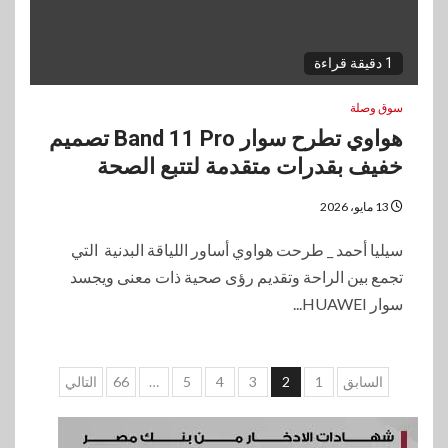
1 دقيقة قراءة
سوق وصلة
هواوي تطرح سوار Band 11 Pro تصميم
خفيف بقدرات متقدمة لتتبع الصحة
13 مايو، 2026
سيليا أحمد _ طرحت هواوي أساور اللياقة البدنية التي
تجمع بين الراحة وتقديم رؤى صحية ذات معنى ويجسد
سوار HUAWEI...
تعدد
السابق
1
2
3
4
5
…
66
التالي
صفحات