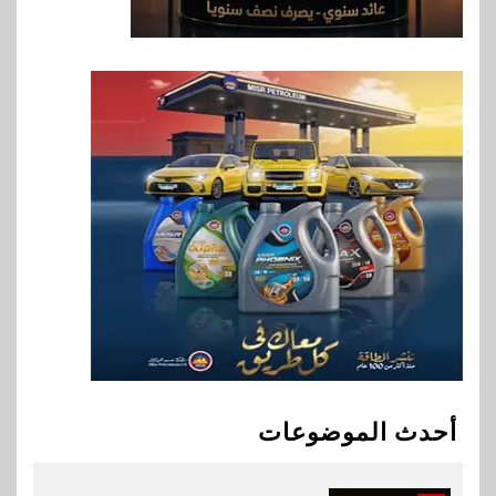
8
بنوك
بنك QNB مصر يعزز جاهزية
المشروعات الصغيرة والمتوسطة
للنمو والتوسع
9
اخبار
فيكسد مصر و”حلول” تتشاركان
في تطوير أول منصة للسياحة
الصحية في مصر والشرق الأوسط
وأفريقيا Tour4Cure
10
سوق وصلة
هواوي: هاتف nova 15
Max بطارية ضخمة وتصميم متين
أحدث الموضوعات
جهازًا مثاليًا للشباب