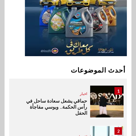
9
اخبار
فيكسد مصر و”حلول” تتشاركان
في تطوير أول منصة للسياحة
الصحية في مصر والشرق الأوسط
وأفريقيا Tour4Cure
10
سوق وصلة
هواوي: هاتف nova 15
Max بطارية ضخمة وتصميم متين
أحدث الموضوعات
جهازًا مثاليًا للشباب
1
اخبار
حماقي يشعل سعادة ساحل في
رأس الحكمة.. وبوسي مفاجأة
الحفل
2