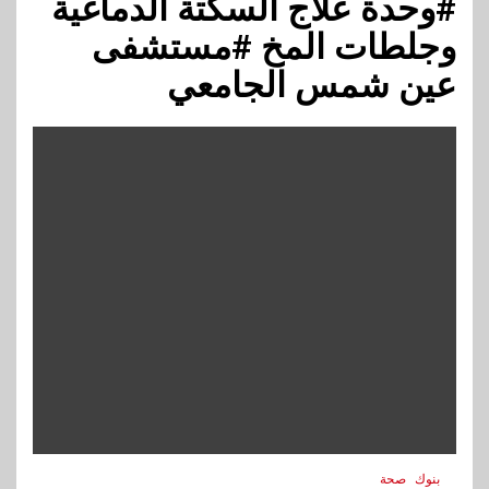
#وحدة علاج السكتة الدماغية
وجلطات المخ #مستشفى
عين شمس الجامعي
بنوك
صحة