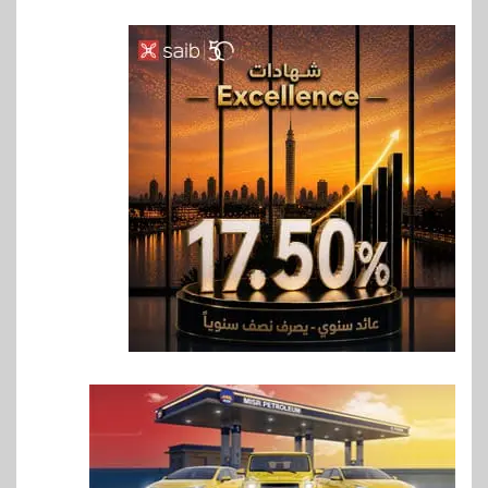
6
اخبار
غرفة القاهرة تنظم ندوة إلكترونية
لدعم الصادرات وتحقيق
مستهدفات رؤية مصر 2030
7
بنوك
بنك مصر يشارك في فعالية اليوم
العالمي للشباب ويقدم العديد من
العروض المجانية
8
بنوك
بنك QNB مصر يعزز جاهزية
المشروعات الصغيرة والمتوسطة
للنمو والتوسع