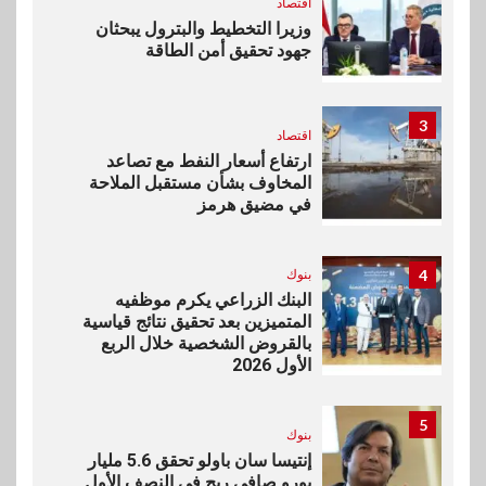
اقتصاد
وزيرا التخطيط والبترول يبحثان
جهود تحقيق أمن الطاقة
3
اقتصاد
ارتفاع أسعار النفط مع تصاعد
المخاوف بشأن مستقبل الملاحة
في مضيق هرمز
4
بنوك
البنك الزراعي يكرم موظفيه
المتميزين بعد تحقيق نتائج قياسية
بالقروض الشخصية خلال الربع
الأول 2026
5
بنوك
إنتيسا سان باولو تحقق 5.6 مليار
يورو صافي ربح في النصف الأول